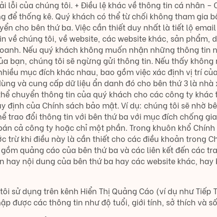
 lỗi của chúng tôi. + Điều lệ khác về thông tin cá nhân –
ùng để thống kê. Quý khách có thể từ chối không tham gia b
n cho bên thứ ba. Việc cần thiết duy nhất là tiết lộ emai
in về chúng tôi, về website, các website khác, sản phẩm, 
oanh. Nếu quý khách không muốn nhận những thông tin này,
 bạn, chúng tôi sẽ ngừng gửi thông tin. Nếu thấy không rõ,
 nhiều mục đích khác nhau, bao gồm việc xác định vị trí c
dùng và cung cấp dữ liệu ẩn danh đó cho bên thứ 3 là nhà 
ó thể chuyển thông tin của quý khách cho các công ty khác
y định của Chính sách bảo mật. Ví dụ: chúng tôi sẽ nhờ bê
thể trao đổi thông tin với bên thứ ba với mục đích chống gi
bán cả công ty hoặc chỉ một phần. Trong khuôn khổ Chính s
 trừ khi điều này là cần thiết cho các điều khoản trong 
o gồm quảng cáo của bên thứ ba và các liên kết đến các t
n hay nội dung của bên thứ ba hay các website khác, hay 
ôi sử dụng trên kênh Hiển Thị Quảng Cáo (ví dụ như Tiếp 
p được các thông tin như độ tuổi, giới tính, sở thích và s