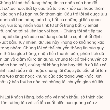
 Chúng tôi có thể dùng thông tin cá nhân của bạn để
ất cứ lúc nào. Bất kỳ câu trả lời cho khảo sát hoặc thăm
l của bạn nếu bạn muốn tham gia. Câu trả lời sẽ được lưu
doanh số bán hàng, bản tin, bất cứ những gì liên quan
 vui lòng nhấn vào link từ chối trong bất kỳ email
 chúng tôi sẽ liên lạc với bạn. – Chúng tôi sẽ tiếp tục
ủa người dùng và cách sử dụng các khía cạnh nhất định
xuất bản. Tuy nhiên, dữ liệu này không có khả năng xác
 trong nhóm. Chúng tôi có thể chuyển thông tin của quý
n thứ ba giao hàng, nhận tiền thanh toán, phân tích dữ
an lận và giảm rủi ro tín dụng. Chúng tôi có thể chuyển cơ
ách bảo mật, chúng tôi không bán hay tiết lộ dữ liệu cá
Chính sách bảo mật hoặc chúng tôi được yêu cầu phải làm
rang web khác hoặc khung của các trang web khác. Xin
bất kỳ bên thứ ba nào mà chúng tôi chuyển giao dữ liệu
Thị Lại Khách Hàng, báo cáo về nhân khẩu, sở thích của
ố lần tương tác với số lần xuất hiện của quảng cáo.>