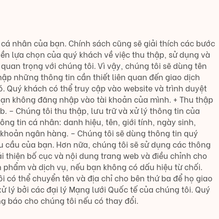
n cá nhân của bạn. Chính sách cũng sẽ giải thích các bước
yền lựa chọn của quý khách về việc thu thập, sử dụng và
quan trọng với chúng tôi. Vì vậy, chúng tôi sẽ dùng tên
hập những thông tin cần thiết liên quan đến giao dịch
. Quý khách có thể truy cập vào website và trình duyệt
 bạn không đăng nhập vào tài khoản của mình. + Thu thập
 – Chúng tôi thu thập, lưu trữ và xử lý thông tin của
g tin cá nhân: danh hiệu, tên, giới tính, ngày sinh,
 tài khoản ngân hàng. – Chúng tôi sẽ dùng thông tin quý
u cầu của bạn. Hơn nữa, chúng tôi sẽ sử dụng các thông
cải thiện bố cục và nội dung trang web và điều chỉnh cho
 phẩm và dịch vụ, nếu bạn không có dấu hiệu từ chối.
ôi có thể chuyển tên và địa chỉ cho bên thứ ba để họ giao
lý bởi các đại lý Mạng lưới Quốc tế của chúng tôi. Quý
g báo cho chúng tôi nếu có thay đổi.