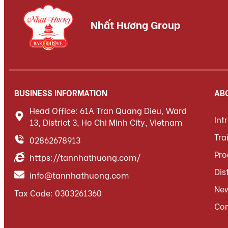
Nhất Hương Group
BUSINESS INFORMATION
AB
Head Office: 61A Tran Quang Dieu, Ward
Int
13, District 3, Ho Chi Minh City, Vietnam
Tra
02862678913
Pro
https://tannhathuong.com/
Dis
info@tannhathuong.com
Ne
Tax Code: 0303261360
Con