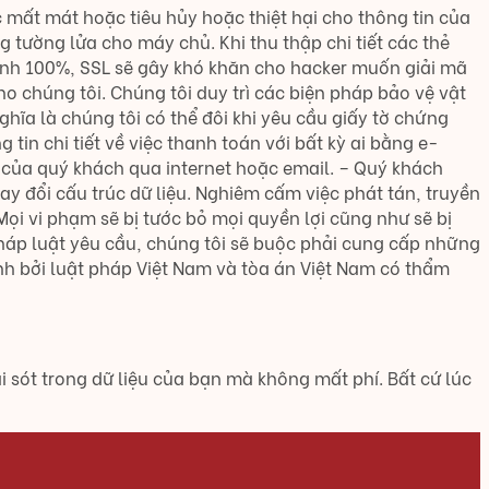
c mất mát hoặc tiêu hủy hoặc thiệt hại cho thông tin của
g tường lửa cho máy chủ. Khi thu thập chi tiết các thẻ
ninh 100%, SSL sẽ gây khó khăn cho hacker muốn giải mã
o chúng tôi. Chúng tôi duy trì các biện pháp bảo vệ vật
 nghĩa là chúng tôi có thể đôi khi yêu cầu giấy tờ chứng
tin chi tiết về việc thanh toán với bất kỳ ai bằng e-
n của quý khách qua internet hoặc email. – Quý khách
y đổi cấu trúc dữ liệu. Nghiêm cấm việc phát tán, truyền
ọi vi phạm sẽ bị tước bỏ mọi quyền lợi cũng như sẽ bị
pháp luật yêu cầu, chúng tôi sẽ buộc phải cung cấp những
nh bởi luật pháp Việt Nam và tòa án Việt Nam có thẩm
 sót trong dữ liệu của bạn mà không mất phí. Bất cứ lúc