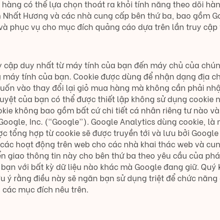
 hàng có thể lựa chọn thoát ra khỏi tính năng theo dõi hà
n Nhất Hương và các nhà cung cấp bên thứ ba, bao gồm Go
a và phục vụ cho mục đích quảng cáo dựa trên lần truy cập
uy cập duy nhất từ máy tính của bạn đến máy chủ của chúng
g máy tính của bạn. Cookie được dùng để nhận dạng địa chỉ 
muốn vào thay đổi lại giỏ mua hàng mà không cần phải nhập
 duyệt của bạn có thể được thiết lập không sử dụng cookie
kie không bao gồm bất cứ chi tiết cá nhân riêng tư nào và 
oogle, Inc. (“Google”). Google Analytics dùng cookie, là 
c tổng hợp từ cookie sẽ được truyền tới và lưu bởi Google
các hoạt động trên web cho các nhà khai thác web và cun
ển giao thông tin này cho bên thứ ba theo yêu cầu của phá
a bạn với bất kỳ dữ liệu nào khác mà Google đang giữ. Quý
 lưu ý rằng điều này sẽ ngăn bạn sử dụng triệt để chức nă
 các mục đích nêu trên.