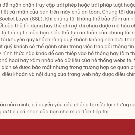
h để ngăn chặn truy cập trái phép hoặc trái pháp luật hoặ
i tiết cá nhân của bạn trên máy chủ an toàn. Chúng tôi dùn
Socket Layer (SSL). Khi chúng tôi không thể bảo đảm an 
ết của thẻ tín dụng hay thẻ ghi nợ khi chưa được mã hóa ch
tiết lộ thông tin của bạn. Các thủ tục an toàn của chúng tôi
g tôi khuyên quý khách rằng quý khách không nên đưa thông 
 quý khách có thể gánh chịu trong việc trao đổi thông ti
y hình thức nào khác để can thiệp vào hệ thống hay làm tha
há hoại hay xâm nhập vào dữ liệu của hệ thống website. M
giao dịch sẽ được bảo mật nhưng trong trường hợp cơ quan 
n, điều khoản và nội dung của trang web này được điều chỉ
ân của mình, có quyền yêu cầu chúng tôi sửa lại những sai
dữ liệu cá nhân của bạn cho mục đích tiếp thị.