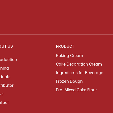
OUT US
PRODUCT
Baking Cream
roduction
Cake Decoration Cream
ining
Ingredients for Beverage
ducts
Frozen Dough
tributor
Pre-Mixed Cake Flour
ws
tact