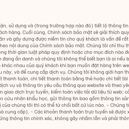
hận, sử dụng và (trong trường hợp nào đó) tiết lộ thông ti
ách hàng. Cuối cùng, Chính sách bảo mật sẽ giải thích qu
hân và gây dựng được niềm tin cho quý khách là vấn đề rất 
theo nội dung của Chính sách bảo mật. Chúng tôi chỉ thu t
ong thời gian luật pháp quy định hoặc cho mục đích nào đó
n đang ẩn danh và chúng tôi không thể biết bạn là ai nếu
n khác nhau của quý khách khi bạn muốn đặt hàng trên web.
ày, và để cung cấp dịch vụ. Chúng tôi không giới hạn thôn
 tiết thanh toán, chi tiết thanh toán bằng thẻ hoặc chi tiết
ịch vụ và thông tin yêu cầu thông qua website và theo yê
n giao dịch trực tuyến, kiểm toán việc tải dữ liệu từ web; 
n cứu nhân khẩu học, gửi thông tin bao gồm thông tin sản
của chúng tôi thì có thể từ chối bất cứ lúc nào. – Chúng t
cung cấp). – Các khoản thanh toán trực tuyến sẽ được xử 
ững thông tin chính xác, không gây nhầm lẫn và phải thôn