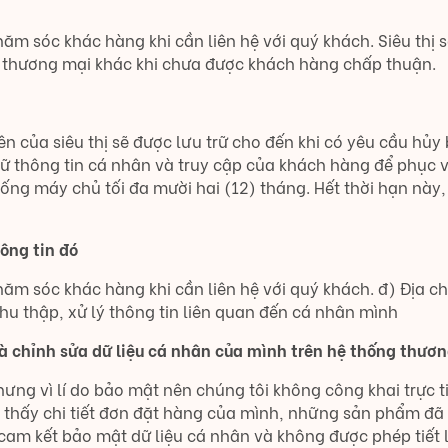
hăm sóc khác hàng khi cần liên hệ với quý khách. Siêu thị
ính thương mại khác khi chưa được khách hàng chấp thuận.
n của siêu thị sẽ được lưu trữ cho đến khi có yêu cầu hủy
rữ thông tin cá nhân và truy cập của khách hàng để phục v
ống máy chủ tối đa mười hai (12) tháng. Hết thời hạn này, 
ông tin đó
ăm sóc khác hàng khi cần liên hệ với quý khách. đ) Địa ch
thu thập, xử lý thông tin liên quan đến cá nhân mình
à chỉnh sửa dữ liệu cá nhân của mình trên hệ thống thương
hưng vì lí do bảo mật nên chúng tôi không công khai trực t
ẽ thấy chi tiết đơn đặt hàng của mình, những sản phẩm đã
cam kết bảo mật dữ liệu cá nhân và không được phép tiết l