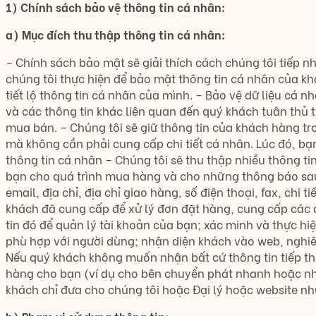
1) Chính sách bảo vệ thông tin cá nhân:
a) Mục đích thu thập thông tin cá nhân:
– Chính sách bảo mật sẽ giải thích cách chúng tôi tiếp n
chúng tôi thực hiện để bảo mật thông tin cá nhân của kh
tiết lộ thông tin cá nhân của mình. – Bảo vệ dữ liệu cá n
và các thông tin khác liên quan đến quý khách tuân thủ 
mua bán. – Chúng tôi sẽ giữ thông tin của khách hàng tr
mà không cần phải cung cấp chi tiết cá nhân. Lúc đó, bạ
thông tin cá nhân – Chúng tôi sẽ thu thập nhiều thông ti
bạn cho quá trình mua hàng và cho những thông báo sau n
email, địa chỉ, địa chỉ giao hàng, số điện thoại, fax, chi
khách đã cung cấp để xử lý đơn đặt hàng, cung cấp các d
tin đó để quản lý tài khoản của bạn; xác minh và thực hiệ
phù hợp với người dùng; nhận diện khách vào web, nghiê
Nếu quý khách không muốn nhận bất cứ thông tin tiếp thị 
hàng cho bạn (ví dụ cho bên chuyển phát nhanh hoặc nhà 
khách chỉ đưa cho chúng tôi hoặc Đại lý hoặc website nh