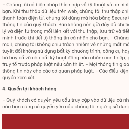
– Chúng tôi có biện pháp thích hợp về kỹ thuật và an nin
bạn. Khi thu thập dữ liệu trên web, chúng tôi thu thập ch
thanh toán điện tử, chúng tôi dùng mã hóa bằng Secure 
thông tin của quý khách. Bạn không nên gửi đầy đủ chi ti
lý và điện tử trong mối liên kết với thu thập, lưu trữ và 
minh trước khi tiết lộ thông tin cá nhân cho bạn. – Chún
mail, chúng tôi không chịu trách nhiệm về những mất mát
tuyệt đối không sử dụng bất kỳ chương trình, công cụ ha
bá hay cổ vũ cho bất kỳ hoạt động nào nhằm can thiệp, p
truy tố trước pháp luật nếu cần thiết. – Mọi thông tin 
thông tin này cho các cơ quan pháp luật. – Các điều kiệ
quyền xem xét.
4. Quyền lợi khách hàng
– Quý khách có quyền yêu cầu truy cập vào dữ liệu cá nh
nào bạn cũng có quyền yêu cầu chúng tôi ngưng sử dụng 