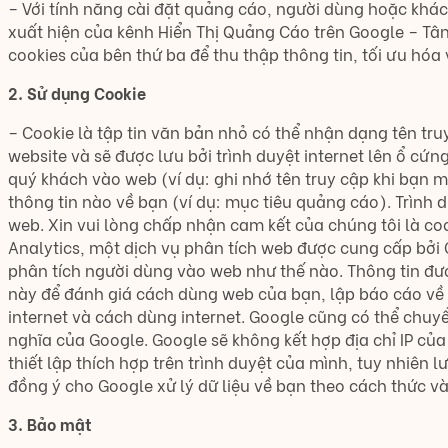
– Với tính năng cài đặt quảng cáo, người dùng hoặc khác
xuất hiện của kênh Hiển Thị Quảng Cáo trên Google – Tâ
cookies của bên thứ ba để thu thập thông tin, tối ưu hó
2. Sử dụng Cookie
– Cookie là tập tin văn bản nhỏ có thể nhận dạng tên tr
website và sẽ được lưu bởi trình duyệt internet lên ổ cứn
quý khách vào web (ví dụ: ghi nhớ tên truy cập khi bạn 
thông tin nào về bạn (ví dụ: mục tiêu quảng cáo). Trình
web. Xin vui lòng chấp nhận cam kết của chúng tôi là coo
Analytics, một dịch vụ phân tích web được cung cấp bởi G
phân tích người dùng vào web như thế nào. Thông tin đượ
này để đánh giá cách dùng web của bạn, lập báo cáo về 
internet và cách dùng internet. Google cũng có thể chuy
nghĩa của Google. Google sẽ không kết hợp địa chỉ IP củ
thiết lập thích hợp trên trình duyệt của mình, tuy nhiên
đồng ý cho Google xử lý dữ liệu về bạn theo cách thức và
3. Bảo mật