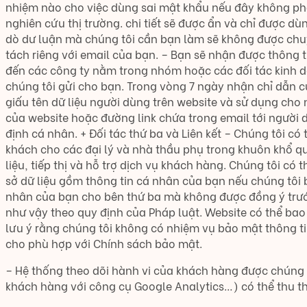
nhiệm nào cho việc dùng sai mật khẩu nếu đây không phải
nghiên cứu thị trường. chi tiết sẽ được ẩn và chỉ được d
dò dư luận mà chúng tôi cần bạn làm sẽ không được chuyể
tách riêng với email của bạn. – Bạn sẽ nhận được thông t
đến các công ty nằm trong nhóm hoặc các đối tác kinh d
chúng tôi gửi cho bạn. Trong vòng 7 ngày nhận chỉ dẫn của
giấu tên dữ liệu người dùng trên website và sử dụng cho
của website hoặc đường link chứa trong email tới người 
định cá nhân. + Đối tác thứ ba và Liên kết – Chúng tôi c
khách cho các đại lý và nhà thầu phụ trong khuôn khổ qu
liệu, tiếp thị và hỗ trợ dịch vụ khách hàng. Chúng tôi có 
sở dữ liệu gồm thông tin cá nhân của bạn nếu chúng tôi 
nhân của bạn cho bên thứ ba mà không được đồng ý trước
như vậy theo quy định của Pháp luật. Website có thể ba
lưu ý rằng chúng tôi không có nhiệm vụ bảo mật thông ti
cho phù hợp với Chính sách bảo mật.
– Hệ thống theo dõi hành vi của khách hàng được chúng t
khách hàng với công cụ Google Analytics…) có thể thu thậ