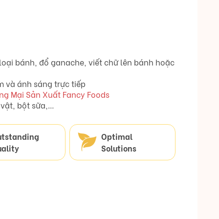
oại bánh, đổ ganache, viết chữ lên bánh hoặc
 và ánh sáng trực tiếp
ng Mại Sản Xuất Fancy Foods
vật, bột sữa,…
utstanding
Optimal
ality
Solutions