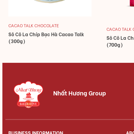
CACAO TALK CHOCOLATE
CACAO TALK
Sô Cô La Chíp Bạc Hà Cacao Talk
Sô Cô La Ch
(300g)
(700g)
Nhất Hương Group
BUSINESS INFORMATION
AB