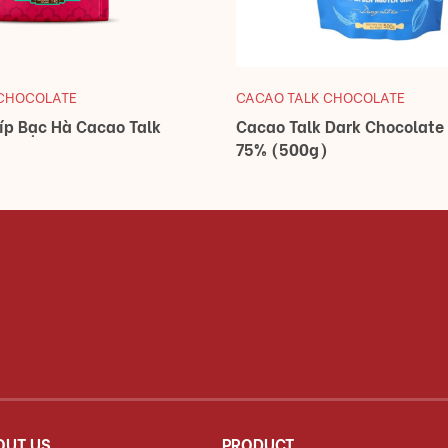
 CHOCOLATE
CACAO TALK CHOCOLATE
íp Bạc Hà Cacao Talk
Cacao Talk Dark Chocolate
75% (500g)
OUT US
PRODUCT