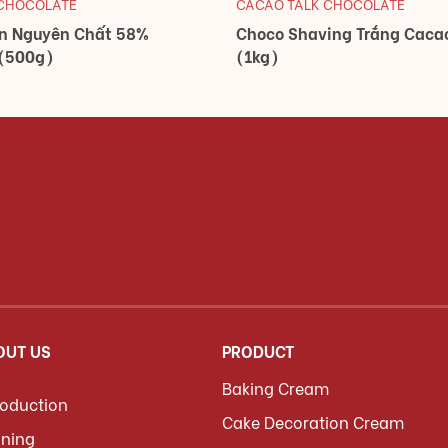
 CHOCOLATE
CACAO TALK CHOCOLATE
en Nguyên Chất 58%
Choco Shaving Trắng Cacao
 (500g)
(1kg)
OUT US
PRODUCT
Baking Cream
roduction
Cake Decoration Cream
ining