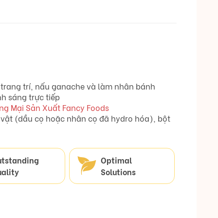
 trang trí, nấu ganache và làm nhân bánh
h sáng trực tiếp
ng Mại Sản Xuất Fancy Foods
vật (dầu cọ hoặc nhân cọ đã hydro hóa), bột
utstanding
Optimal
ality
Solutions