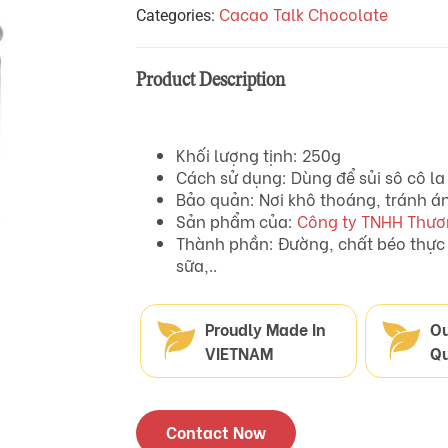
Cacao Talk Chocolate
Categories:
Product Description
Khối lượng tịnh: 250g
Cách sử dụng: Dùng để sủi sô cô la
Bảo quản: Nơi khô thoáng, tránh án
Sản phẩm của:
Công ty TNHH Thươ
Thành phần: Đường, chất béo thực 
sữa,..
Proudly Made In
O
VIETNAM
Qu
Contact Now