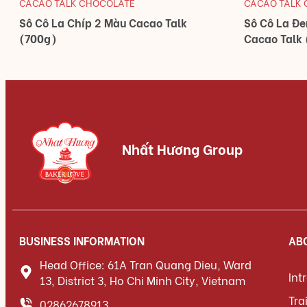
CACAO TALK CHOCOLATE
CACAO TALK
Sô Cô La Chíp 2 Màu Cacao Talk
Sô Cô La Đ
(700g)
Cacao Talk
Nhất Hương Group
BUSINESS INFORMATION
AB
Head Office: 61A Tran Quang Dieu, Ward
Int
13, District 3, Ho Chi Minh City, Vietnam
Tra
02862678913