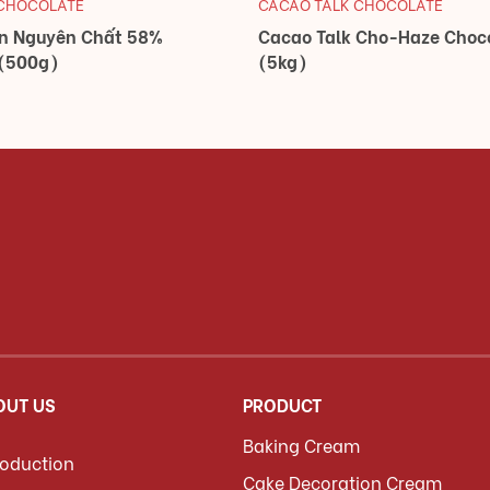
 CHOCOLATE
CACAO TALK CHOCOLATE
en Nguyên Chất 58%
Cacao Talk Cho-Haze Choc
 (500g)
(5kg)
OUT US
PRODUCT
Baking Cream
roduction
Cake Decoration Cream