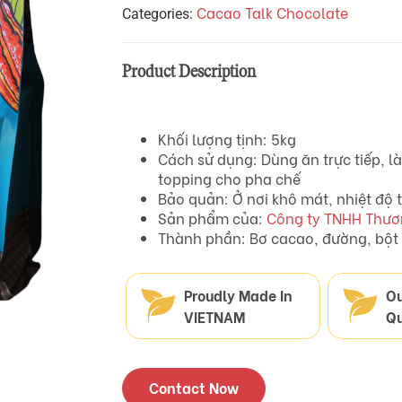
Cacao Talk Chocolate
Categories:
Product Description
Khối lượng tịnh: 5kg
Cách sử dụng: Dùng ăn trực tiếp, 
topping cho pha chế
Bảo quản: Ở nơi khô mát, nhiệt độ t
Sản phẩm của:
Công ty TNHH Thươ
Thành phần: Bơ cacao, đường, bột 
Proudly Made In
O
VIETNAM
Qu
Contact Now