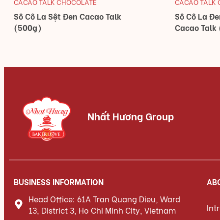
CACAO TALK CHOCOLATE
CACAO TALK
Sô Cô La Sệt Đen Cacao Talk
Sô Cô La Đ
(500g)
Cacao Talk
Nhất Hương Group
BUSINESS INFORMATION
AB
Head Office: 61A Tran Quang Dieu, Ward
Int
13, District 3, Ho Chi Minh City, Vietnam