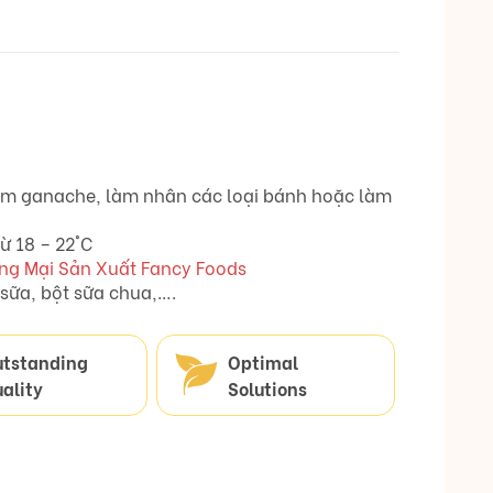
làm ganache, làm nhân các loại bánh hoặc làm
ừ 18 – 22°C
ng Mại Sản Xuất Fancy Foods
sữa, bột sữa chua,….
utstanding
Optimal
ality
Solutions