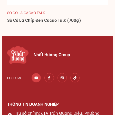
SÔ CÔ LA CACAO TALK
Sô Cô La Chíp Đen Cacao Talk (700g)
Nhất Hương Group
FOLLOW
THÔNG TIN DOANH NGHIỆP
Trụ sở chính: 61A Trần Quang Diệu, Phường