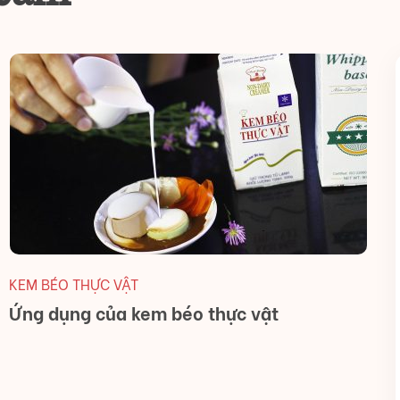
KEM BÉO THỰC VẬT
Ứng dụng của kem béo thực vật