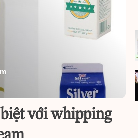
am
 biệt với whipping
ream