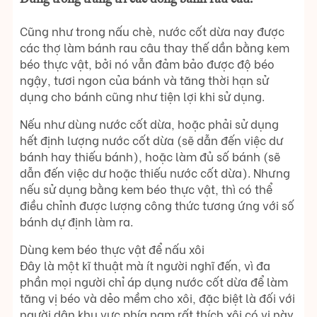
Cũng như trong nấu chè, nước cốt dừa nay được
các thợ làm bánh rau câu thay thế dần bằng kem
béo thực vật, bởi nó vẫn đảm bảo được độ béo
ngậy, tươi ngon của bánh và tăng thời hạn sử
dụng cho bánh cũng như tiện lợi khi sử dụng.
Nếu như dùng nước cốt dừa, hoặc phải sử dụng
hết định lượng nước cốt dừa (sẽ dẫn đến việc dư
bánh hay thiếu bánh), hoặc làm đủ số bánh (sẽ
dẫn đến việc dư hoặc thiếu nước cốt dừa). Nhưng
nếu sử dụng bằng kem béo thực vật, thì có thể
điều chỉnh được lượng công thức tương ứng với số
bánh dự định làm ra.
Dùng kem béo thực vật để nấu xôi
Đây là một kĩ thuật mà ít người nghĩ đến, vì đa
phần mọi người chỉ áp dụng nước cốt dừa để làm
tăng vị béo và dẻo mềm cho xôi, đặc biệt là đối với
người dân khu vực phía nam rất thích xôi có vị này.