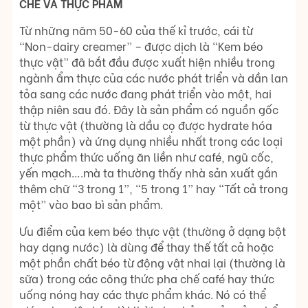
CHẾ VÀ THỰC PHẨM
Từ những năm 50-60 của thế kỉ trước, cái từ
“Non-dairy creamer” – được dịch là “Kem béo
thực vật” đã bắt đầu được xuất hiện nhiều trong
ngành ẩm thực của các nước phát triển và dần lan
tỏa sang các nước đang phát triển vào một, hai
thập niên sau đó. Đây là sản phẩm có nguồn gốc
từ thực vật (thường là dầu cọ được hydrate hóa
một phần) và ứng dụng nhiều nhất trong các loại
thực phẩm thức uống ăn liền như café, ngũ cốc,
yến mạch….mà ta thường thấy nhà sản xuất gắn
thêm chữ “3 trong 1”, “5 trong 1” hay “Tất cả trong
một” vào bao bì sản phẩm.
Ưu điểm của kem béo thực vật (thường ở dạng bột
hay dạng nước) là dùng để thay thế tất cả hoặc
một phần chất béo từ động vật nhai lại (thường là
sữa) trong các công thức pha chế café hay thức
uống nóng hay các thực phẩm khác. Nó có thể