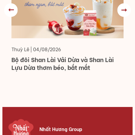
Ph
Thuỳ Lê
|
04/08/2026
L
Bộ đôi Shan Lài Vải Dừa và Shan Lài
Lựu Dừa thơm béo, bắt mắt
Nhất Hương Group