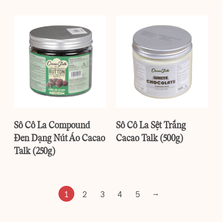
Sô Cô La Compound
Sô Cô La Sệt Trắng
Đen Dạng Nút Áo Cacao
Cacao Talk (500g)
Talk (250g)
→
1
2
3
4
5