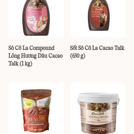
Sô Cô La Compound
Sốt Sô Cô La Cacao Talk
Lỏng Hương Dâu Cacao
(630 g)
Talk (1 kg)