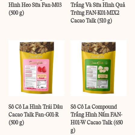
Hình Heo Sữa Fan-M03
Trắng Và Sữa Hình Quả
(500 g)
Trứng FAN-K01-MIX2
Cacao Talk (510 g)
Sô Cô La Hình Trái Dâu
Sô Cô La Compound
Cacao Talk Fan-G01-R
Trắng Hình Nấm FAN-
(500 g)
H01-W Cacao Talk (650
g)