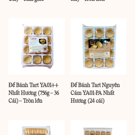
Đế Bánh Tart YA01++
Đế Bánh Tart Nguyên
Nhất Hương (756g – 36
Cám YA01-PA Nhất
Cái) – Tròn lớn
Hương (24 cái)