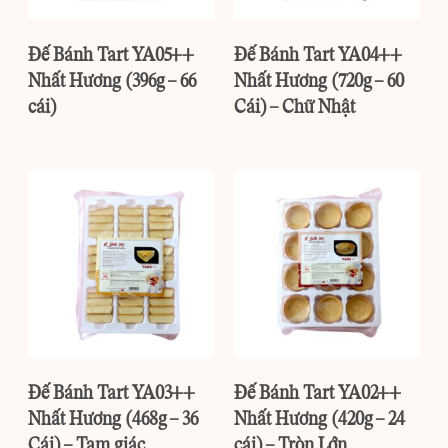
Đế Bánh Tart YA05++
Đế Bánh Tart YA04++
Nhất Hương (396g – 66
Nhất Hương (720g – 60
cái)
Cái) – Chữ Nhật
Đế Bánh Tart YA03++
Đế Bánh Tart YA02++
Nhất Hương (468g – 36
Nhất Hương (420g – 24
Cái) – Tam giác
cái) – Tròn Lớn