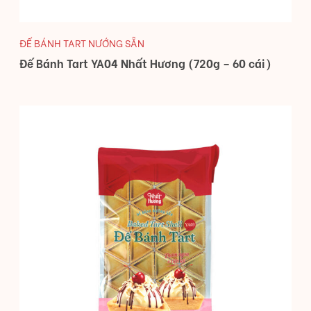
ĐẾ BÁNH TART NƯỚNG SẴN
Đế Bánh Tart YA04 Nhất Hương (720g – 60 cái)