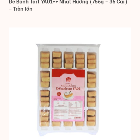
Đế Bánh Tart YA01++ Nhất Hương (756g – 36 Cái)
– Tròn lớn