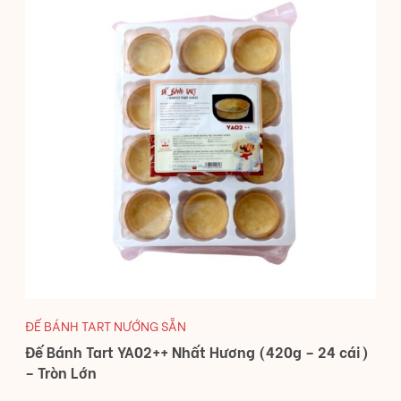
ĐẾ BÁNH TART NƯỚNG SẴN
Đế Bánh Tart YA02++ Nhất Hương (420g – 24 cái)
– Tròn Lớn