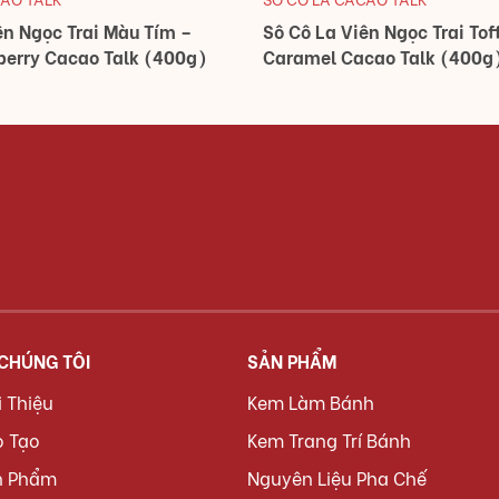
ên Ngọc Trai Màu Tím –
Sô Cô La Viên Ngọc Trai Tof
berry Cacao Talk (400g)
Caramel Cacao Talk (400g
 CHÚNG TÔI
SẢN PHẨM
i Thiệu
Kem Làm Bánh
o Tạo
Kem Trang Trí Bánh
n Phẩm
Nguyên Liệu Pha Chế