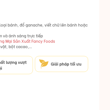
oại bánh, đổ ganache, viết chữ lên bánh hoặc
 và ánh sáng trực tiếp
ng Mại Sản Xuất Fancy Foods
vật, bột cacao,…
ất lượng vượt
Giải pháp tối ưu
ội