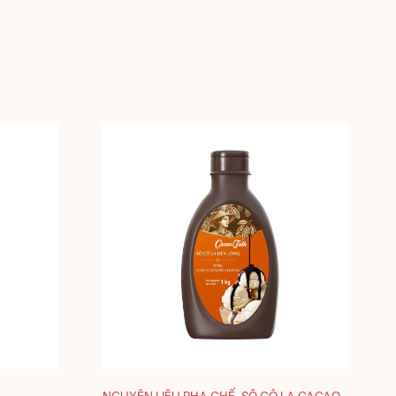
NGUYÊN LIỆU PHA CHẾ
,
SÔ CÔ LA CACAO