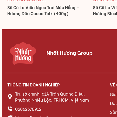
Sô Cô La Viên Ngọc Trai Màu Hồng –
Sô Cô La Vi
Hương Dâu Cacao Talk (400g)
Hương Blue
Nhất Hương Group
THÔNG TIN DOANH NGHIỆP
VỀ
Trụ sở chính: 61A Trần Quang Diệu,
Giớ
Phường Nhiêu Lộc, TP.HCM, Việt Nam
Đà
02862678912
Sả