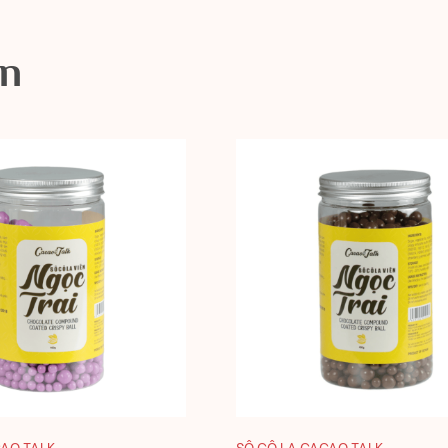
an
CAO TALK
SÔ CÔ LA CACAO TALK