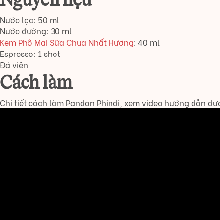
Nguyên liệu
Nước lọc: 50 ml
Nước đường: 30 ml
Kem Phô Mai Sữa Chua Nhất Hương
: 40 ml
Espresso: 1 shot
Đá viên
Cách làm
Chi tiết cách làm Pandan Phindi, xem video hướng dẫn dướ