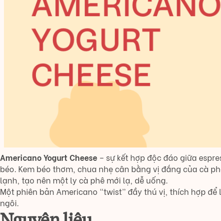
Americano Yogurt Cheese
– sự kết hợp độc đáo giữa espr
béo. Kem béo thơm, chua nhẹ cân bằng vị đắng của cà ph
lạnh, tạo nên một ly cà phê mới lạ, dễ uống.
Một phiên bản Americano “twist” đầy thú vị, thích hợp để
ngôi.