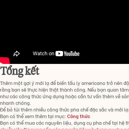
Tổng kết
Thêm một gợi ý mới lạ để biến tấu ly americano trở nên độ
rằng bạn sẽ thực hiện thật thành công. Nếu bạn quan tâ
như các công thức ứng dụng hoặc cần tư vấn thêm về sản
nhanh chóng.
Để bỏ túi thêm nhiều công thức pha chế đặc sắc và mới 
Bạn có thể xem thêm tại mục:
Công thức
Bạn có thể mua các nguyên liệu, dụng cụ pha chế tại hệ 