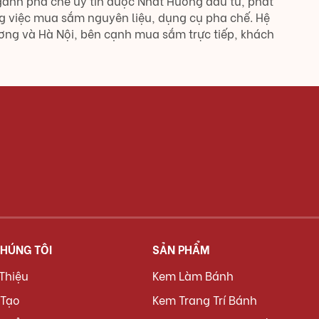
gành pha chế uy tín được Nhất Hương đầu tư, phát
g việc mua sắm nguyên liệu, dụng cụ pha chế. Hệ
Dương và Hà Nội, bên cạnh mua sắm trực tiếp, khách
CHÚNG TÔI
SẢN PHẨM
 Thiệu
Kem Làm Bánh
 Tạo
Kem Trang Trí Bánh