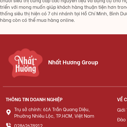
chuỗi siêu thị cung cấp các nguyên liệu và dụng cụ cho n
triển với mong muốn giúp khách hàng thuận tiện hơn tron
thống siêu thị hiện có 7 chi nhánh tại Hồ Chí Minh, Bình 
hàng còn có thể mua hàng online.
Nhất Hương Group
THÔNG TIN DOANH NGHIỆP
VỀ 
Trụ sở chính: 61A Trần Quang Diệu,
Giới
Phường Nhiêu Lộc, TP.HCM, Việt Nam
Đào
02862678912