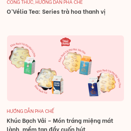
CÔNG THỨC
HƯỚNG DẪN PHA CHẾ
,
O’Vélia Tea: Series trà hoa thanh vị
HƯỚNG DẪN PHA CHẾ
Khúc Bạch Vải – Món tráng miệng mát
lành, mềm tan đầy cuốn hút