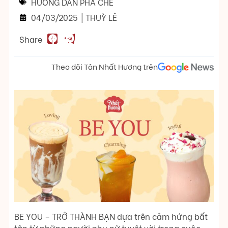
HƯỚNG DẪN PHA CHẾ
04/03/2025
|
THUỲ LÊ
Share
Theo dõi Tân Nhất Hương trên
BE YOU – TRỞ THÀNH BẠN dựa trên cảm hứng bất
tận từ những người phụ nữ tuyệt vời trong cuộc