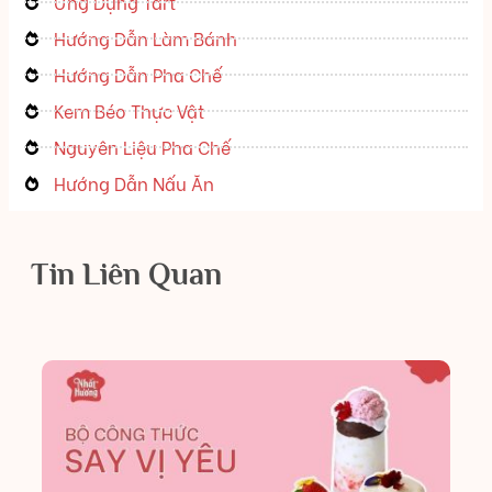
Ứng Dụng Tart
Hướng Dẫn Làm Bánh
Hướng Dẫn Pha Chế
Kem Béo Thực Vật
Nguyên Liệu Pha Chế
Hướng Dẫn Nấu Ăn
Tin Liên Quan
C
H
M