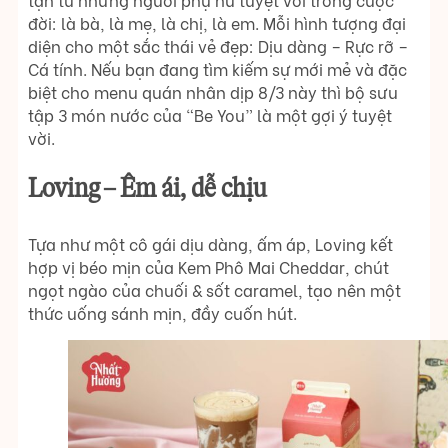
đời: là bà, là mẹ, là chị, là em. Mỗi hình tượng đại
diện cho một sắc thái vẻ đẹp: Dịu dàng – Rực rỡ –
Cá tính. Nếu bạn đang tìm kiếm sự mới mẻ và đặc
biệt cho menu quán nhân dịp 8/3 này thì bộ sưu
tập 3 món nước của “Be You” là một gợi ý tuyệt
vời.
Loving – Êm ái, dễ chịu
Tựa như một cô gái dịu dàng, ấm áp, Loving kết
hợp vị béo mịn của Kem Phô Mai Cheddar, chút
ngọt ngào của chuối & sốt caramel, tạo nên một
thức uống sánh mịn, đầy cuốn hút.