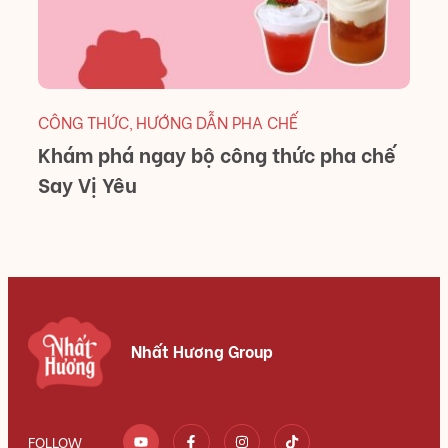
CÔNG THỨC
HƯỚNG DẪN PHA CHẾ
,
Khám phá ngay bộ công thức pha chế
Say Vị Yêu
Nhất Hương Group
FOLLOW