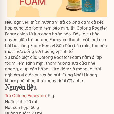
Nếu bạn yêu thích hương vị trà oolong đậm đà kết
hợp cùng lớp foam kem béo mịn, thì Oolong Roaster
Foam chính là lựa chọn hoàn hảo. Đây là sự hòa
quyện giữa trà oolong Fancytea thanh mát, hạt sen
bùi bùi cùng Foam Kem Vị Sữa Dừa béo mịn, tạo nên
một thức uống với hương vị tinh tế.
Sự khác biệt của Oolong Roaster Foam nằm ở lớp
foam kem sánh mịn, thơm hương sữa dừa nhẹ
nhàng, giúp cân bằng vị trà đậm và mang lại trải
nghiệm vị giác cực cuốn hút. Cùng Nhất Hương
khám phá công thức ngay dưới đây nhe.
Nguyên liệu
Trà Oolong Fancytea
: 5 g
Nước sôi: 120 ml
Hạt sen hộp: 30 g
Đường nước: 20 ml