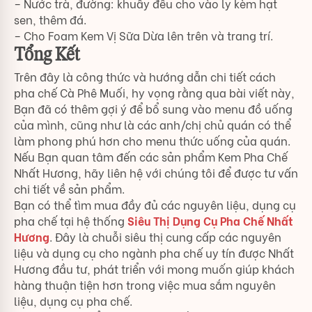
– Nước trà, đường: khuấy đều cho vào ly kèm hạt
sen, thêm đá.
– Cho Foam Kem Vị Sữa Dừa lên trên và trang trí.
Tổng Kết
Trên đây là công thức và hướng dẫn chi tiết cách
pha chế Cà Phê Muối, hy vọng rằng qua bài viết này,
Bạn đã có thêm gợi ý để bổ sung vào menu đồ uống
của mình, cũng như là các anh/chị chủ quán có thể
làm phong phú hơn cho menu thức uống của quán.
Nếu Bạn quan tâm đến các sản phẩm Kem Pha Chế
Nhất Hương, hãy liên hệ với chúng tôi để được tư vấn
chi tiết về sản phẩm.
Bạn có thể tìm mua đầy đủ các nguyên liệu, dụng cụ
pha chế tại hệ thống
Siêu Thị Dụng Cụ Pha Chế Nhất
Hương
. Đây là chuỗi siêu thị cung cấp các nguyên
liệu và dụng cụ cho ngành pha chế uy tín được Nhất
Hương đầu tư, phát triển với mong muốn giúp khách
hàng thuận tiện hơn trong việc mua sắm nguyên
liệu, dụng cụ pha chế.