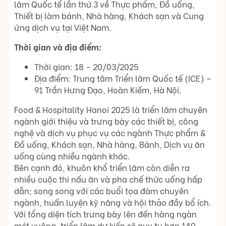
lãm Quốc tế lần thứ 3 về Thực phẩm, Đồ uống,
Thiết bị làm bánh, Nhà hàng, Khách sạn và Cung
ứng dịch vụ tại Việt Nam.
Thời gian và địa điểm:
Thời gian: 18 – 20/03/2025
Địa điểm: Trung tâm Triển lãm Quốc tế (ICE) –
91 Trần Hưng Đạo, Hoàn Kiếm, Hà Nội.
Food & Hospitality Hanoi 2025 là triển lãm chuyên
ngành giới thiệu và trưng bày các thiết bị, công
nghệ và dịch vụ phục vụ các ngành Thực phẩm &
Đồ uống, Khách sạn, Nhà hàng, Bánh, Dịch vụ ăn
uống cùng nhiều ngành khác.
Bên cạnh đó, khuôn khổ triển lãm còn diễn ra
nhiều cuộc thi nấu ăn và pha chế thức uống hấp
dẫn; song song với các buổi tọa đàm chuyên
ngành, huấn luyện kỹ năng và hội thảo đầy bổ ích.
Với tổng diện tích trưng bày lên đến hàng ngàn
mét vuông, triển lãm dự kiến sẽ quy tụ hơn 140