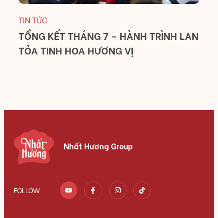
TIN TỨC
TI
TỔNG KẾT THÁNG 7 – HÀNH TRÌNH LAN
T
TỎA TINH HOA HƯƠNG VỊ
B
C
Nhất Hương Group
FOLLOW