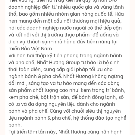
doanh nghiệp đến từ nhiều quốc gia và vùng lãnh
thổ, bao gồm nhiều nhóm gian hàng quốc tế. Hứa
hẹn mang đến một cầu nối thương mại hiệu quả,
nơi các doanh nghiệp nước ngoài có thể tiếp cận
và kết nối với thị trường thực phẩm-đồ uống và
dịch vụ khách sạn-nhà hàng đầy tiềm năng tại
miền Bắc Việt Nam.
Với hơn hai thập kỷ tiên phong trong ngành bánh
và pha chế, Nhất Hương Group tự hào là hệ sinh
thái toàn diện, cung cấp giải pháp tối ưu cho
ngành bánh & pha chế. Nhất Hương không ngừng
đổi mới, sáng tạo và tự hào mang đến các dòng
sản phẩm chất lượng cao như: kem trang trí bánh,
kem pha chế, bột trộn sẵn, đế bánh đông lạnh, sô
cô la và đa dạng nguyên liệu dành cho ngành
bánh và pha chế. Cùng với chuỗi siêu thị nguyên
liệu ngành bánh & pha chế, hệ thống đào tạo nghề
bánh.
Tại triển lãm lần này, Nhất Hương cũng hân hạnh