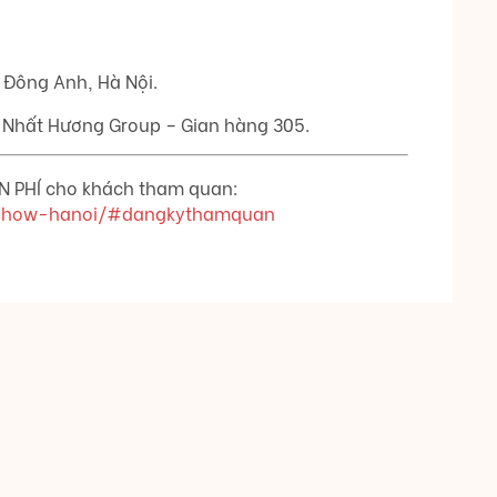
 Đông Anh, Hà Nội.
 Nhất Hương Group – Gian hàng 305.
ỄN PHÍ cho khách tham quan:
e-show-hanoi/#dangkythamquan