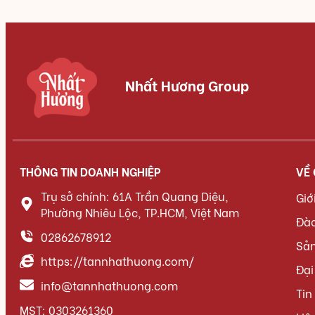
Nhất Hương Group
THÔNG TIN DOANH NGHIỆP
VỀ
Trụ sở chính: 61A Trần Quang Diệu,
Giớ
Phường Nhiêu Lộc, TP.HCM, Việt Nam
Đà
02862678912
Sả
https://tannhathuong.com/
Đại
info@tannhathuong.com
Tin
MST: 0303261360