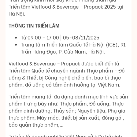
Triển lãm Vietfood & Beverage – Propack 2025 tại
Hà Nội.
THÔNG TIN TRIỂN LÃM
Từ 09:00 – 17:00 | 05-08/11/2025
Trung tâm Triển lãm Quốc Tế Hà Nội (ICE), 91
Trần Hưng Đạo, P. Cửa Nam, Hà Nội.
Vietfood & Beverage – Propack được biết đến là
Triển lãm Quốc tế chuyên ngành Thực phẩm – Đồ
uống & Thiết bị Công nghệ chế biến, bao bì thực
phẩm, đồ uống có tầm ảnh hưởng tại Việt Nam.
Triển lãm mang tới đa dạng danh mục lĩnh vực sản
phẩm trưng bày như: Thực phẩm; Đồ uống; Thực
phẩm dinh dưỡng; Thủy sản; Nguyên liệu, Phụ gia
thực phẩm; Máy móc, thiết bị sản xuất, đóng gói,
bảo quản thực phẩm,…
Tự hào là doanh nghiệp Việt Nam sở hữu hệ sinh