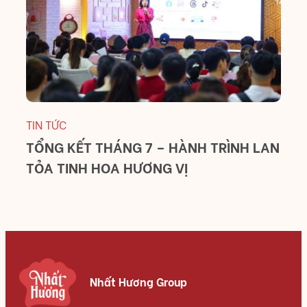
T
B
C
TIN TỨC
TỔNG KẾT THÁNG 7 – HÀNH TRÌNH LAN
TỎA TINH HOA HƯƠNG VỊ
Nhất Hương Group