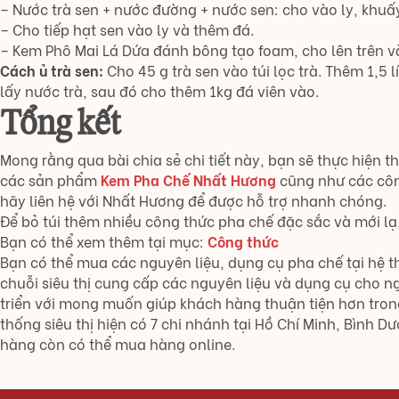
– Nước trà sen + nước đường + nước sen: cho vào ly, khuấ
– Cho tiếp hạt sen vào ly và thêm đá.
– Kem Phô Mai Lá Dứa đánh bông tạo foam, cho lên trên và 
Cách ủ trà sen:
Cho 45 g trà sen vào túi lọc trà. Thêm 1,5 
lấy nước trà, sau đó cho thêm 1kg đá viên vào.
Tổng kết
Mong rằng qua bài chia sẻ chi tiết này, bạn sẽ thực hiện
các sản phẩm
Kem Pha Chế Nhất Hương
cũng như các côn
hãy liên hệ với Nhất Hương để được hỗ trợ nhanh chóng.
Để bỏ túi thêm nhiều công thức pha chế đặc sắc và mới 
Bạn có thể xem thêm tại mục:
Công thức
Bạn có thể mua các nguyên liệu, dụng cụ pha chế tại hệ 
chuỗi siêu thị cung cấp các nguyên liệu và dụng cụ cho n
triển với mong muốn giúp khách hàng thuận tiện hơn tron
thống siêu thị hiện có 7 chi nhánh tại Hồ Chí Minh, Bình 
hàng còn có thể mua hàng online.