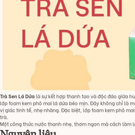
Trà Sen Lá Dứa
là sự kết hợp thanh tao và độc đáo giữa hư
lớp foam kem phô mai lá dứa béo mịn. Đây không chỉ là m
vị giác tinh tế, nhẹ nhàng. Đặc biệt, lớp foam kem phô ma
trà.
Một công thức nước thanh nhẹ, thơm ngon mà cách làm lạ