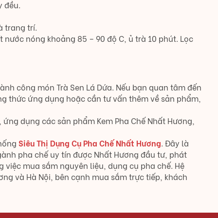
y đều.
trang trí.
lít nước nóng khoảng 85 – 90 độ C, ủ trà 10 phút. Lọc
 thành công món Trà Sen Lá Dứa. Nếu bạn quan tâm đến
g thức ứng dụng hoặc cần tư vấn thêm về sản phẩm,
lạ, ứng dụng các sản phẩm Kem Pha Chế Nhất Hương,
thống
Siêu Thị Dụng Cụ Pha Chế Nhất Hương
. Đây là
gành pha chế uy tín được Nhất Hương đầu tư, phát
g việc mua sắm nguyên liệu, dụng cụ pha chế. Hệ
Dương và Hà Nội, bên cạnh mua sắm trực tiếp, khách