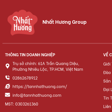
Nhất Hương Group
THÔNG TIN DOANH NGHIỆP
VỀ 
Trụ sở chính: 61A Trần Quang Diệu,
Giới
Phường Nhiêu Lộc, TP.HCM, Việt Nam
Đào
02862678912
Sản
https://tannhathuong.com/
Đại 
info@tannhathuong.com
Tin 
MST: 0303261360
Liên