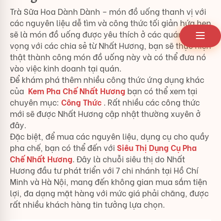
Trà Sữa Hoa Dành Dành – món đồ uống thanh vị với
các nguyên liệu dễ tìm và công thức tối giản hứa hẹn
sẽ là món đồ uống được yêu thích ở các quán. Hi
vọng với các chia sẻ từ Nhất Hương, bạn sẽ thực hiện
thật thành công món đồ uống này và có thể đưa nó
vào việc kinh doanh tại quán.
Để khám phá thêm nhiều công thức ứng dụng khác
của
Kem Pha Chế Nhất Hương
bạn có thể xem tại
chuyên mục:
Công Thức
. Rất nhiều các công thức
mới sẽ được Nhất Hương cập nhật thường xuyên ở
đây.
Đặc biệt, để mua các nguyên liệu, dụng cụ cho quầy
pha chế, bạn có thể đến với
Siêu Thị Dụng Cụ Pha
Chế Nhất Hương
. Đây là chuỗi siêu thị do Nhất
Hương đầu tư phát triển với 7 chi nhánh tại Hồ Chí
Minh và Hà Nội, mang đến không gian mua sắm tiện
lợi, đa dạng mặt hàng với mức giá phải chăng, được
rất nhiều khách hàng tin tưởng lựa chọn.