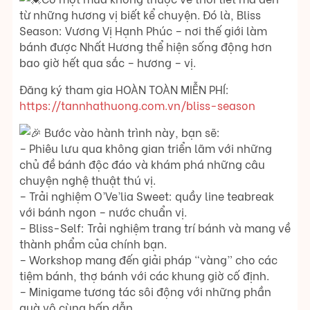
từ những hương vị biết kể chuyện. Đó là, Bliss
Season: Vương Vị Hạnh Phúc – nơi thế giới làm
bánh được Nhất Hương thể hiện sống động hơn
bao giờ hết qua sắc – hương – vị.
Đăng ký tham gia HOÀN TOÀN MIỄN PHÍ:
https://tannhathuong.com.vn/bliss-season
Bước vào hành trình này, bạn sẽ:
– Phiêu lưu qua không gian triển lãm với những
chủ đề bánh độc đáo và khám phá những câu
chuyện nghệ thuật thú vị.
– Trải nghiệm O’Ve’lia Sweet: quầy line teabreak
với bánh ngon – nước chuẩn vị.
– Bliss-Self: Trải nghiệm trang trí bánh và mang về
thành phẩm của chính bạn.
– Workshop mang đến giải pháp “vàng” cho các
tiệm bánh, thợ bánh với các khung giờ cố định.
– Minigame tương tác sôi động với những phần
quà vô cùng hấp dẫn.