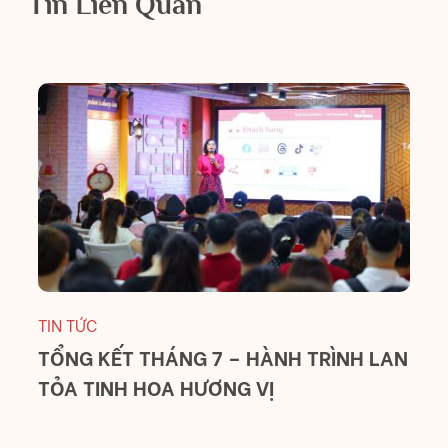
Tin Liên Quan
TI
T
B
C
TIN TỨC
TỔNG KẾT THÁNG 7 – HÀNH TRÌNH LAN
TỎA TINH HOA HƯƠNG VỊ