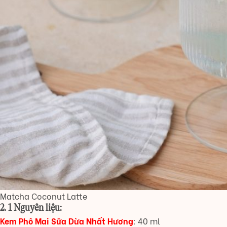
Matcha Coconut Latte
2. 1 Nguyên liệu:
Kem Phô Mai Sữa Dừa Nhất Hươn
g
: 40 ml