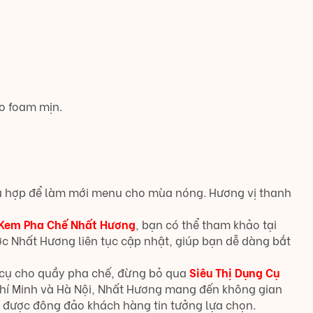
o foam mịn.
hù hợp để làm mới menu cho mùa nóng. Hương vị thanh
Kem Pha Chế Nhất Hương
, bạn có thể tham khảo tại
ợc Nhất Hương liên tục cập nhật, giúp bạn dễ dàng bắt
 cụ cho quầy pha chế, đừng bỏ qua
Siêu Thị Dụng Cụ
ồ Chí Minh và Hà Nội, Nhất Hương mang đến không gian
 được đông đảo khách hàng tin tưởng lựa chọn.