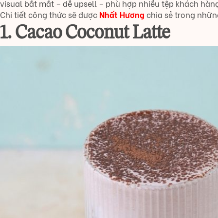
visual bắt mắt – dễ upsell – phù hợp nhiều tệp khách hàng
Chi tiết công thức sẽ được
Nhất Hươ
n
g
chia sẻ trong nhữn
1. Cacao Coconut Latte