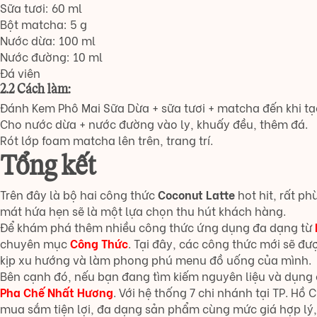
Sữa tươi: 60 ml
Bột matcha: 5 g
Nước dừa: 100 ml
Nước đường: 10 ml
Đá viên
2.2 Cách làm:
Đánh Kem Phô Mai Sữa Dừa + sữa tươi + matcha đến khi tạ
Cho nước dừa + nước đường vào ly, khuấy đều, thêm đá.
Rót lớp foam matcha lên trên, trang trí.
Tổng kết
Trên đây là bộ hai công thức
Coconut Latte
hot hit, rất p
mát hứa hẹn sẽ là một lựa chọn thu hút khách hàng.
Để khám phá thêm nhiều công thức ứng dụng đa dạng từ
chuyên mục
Công Thức
. Tại đây, các công thức mới sẽ đư
kịp xu hướng và làm phong phú menu đồ uống của mình.
Bên cạnh đó, nếu bạn đang tìm kiếm nguyên liệu và dụng
Pha Chế Nhất Hương
. Với hệ thống 7 chi nhánh tại TP. H
mua sắm tiện lợi, đa dạng sản phẩm cùng mức giá hợp lý,