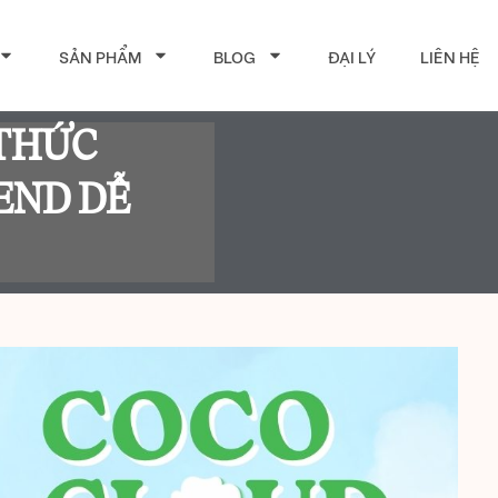
SẢN PHẨM
BLOG
ĐẠI LÝ
LIÊN HỆ
 THỨC
END DỄ