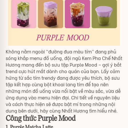
Không nằm ngoài “đường đua màu tím” đang phủ
sóng khắp menu đồ uống, đội ngũ Kem Pha Chế Nhất
Hương mang đến bộ sưu tập Purple Mood – gợi ý bắt
trend cực hút mắt dành cho quán của bạn. Lấy cảm
hứng từ sắc tím trendy đang được yêu thích, bộ sưu
tập kết hợp cùng bột khoai lang tím để tạo nên
những món đồ uống vừa nổi bật về màu sắc, vừa dễ
ứng dụng vào menu hiện đại. Chi tiết về nguyên liệu
và cách thực hiện sẽ được bật mí trong những nội
dung bên dưới, hãy cùng Nhất Hương tìm hiểu nhé.
Công thức Purple Mood
1. Purple Matcha Latte