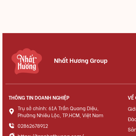
Nhất Hương Group
THÔNG TIN DOANH NGHIỆP
VỀ
Trụ sở chính: 61A Trần Quang Diệu,
Giớ
Phường Nhiêu Lộc, TP.HCM, Việt Nam
Đà
02862678912
Sả
https://tannhathuong.com/