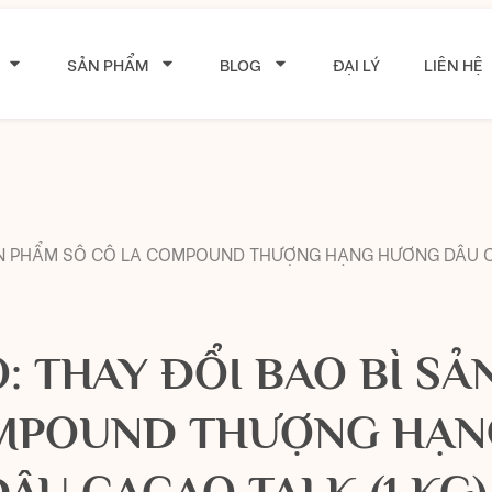
SẢN PHẨM
BLOG
ĐẠI LÝ
LIÊN HỆ
ẢN PHẨM SÔ CÔ LA COMPOUND THƯỢNG HẠNG HƯƠNG DÂU C
: THAY ĐỔI BAO BÌ SẢ
MPOUND THƯỢNG HẠ
DÂU CACAO TALK (1 KG)