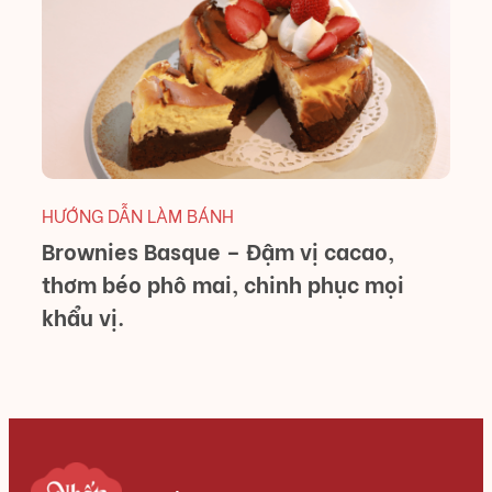
H
D
M
HƯỚNG DẪN LÀM BÁNH
Brownies Basque – Đậm vị cacao,
thơm béo phô mai, chinh phục mọi
khẩu vị.