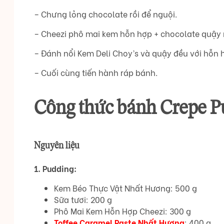
– Chưng lỏng chocolate rồi để nguội.
– Cheezi phô mai kem hỗn hợp + chocolate quậy 
– Đánh nổi Kem Deli Choy’s và quậy đều với hỗn h
– Cuối cùng tiến hành ráp bánh.
Công thức bánh Crepe 
Nguyên liệu
1. Pudding:
Kem Béo Thực Vật Nhất Hương: 500 g
Sữa tươi: 200 g
Phô Mai Kem Hỗn Hợp Cheezi: 300 g
Toffee Caramel Paste Nhất Hương
: 400 g