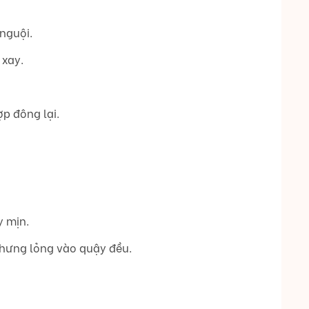
nguội.
 xay.
p đông lại.
y mịn.
chưng lỏng vào quậy đều.