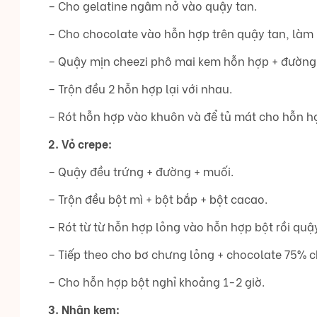
– Cho gelatine ngâm nở vào quậy tan.
– Cho chocolate vào hỗn hợp trên quậy tan, làm 
– Quậy mịn cheezi phô mai kem hỗn hợp + đường
– Trộn đều 2 hỗn hợp lại với nhau.
– Rót hỗn hợp vào khuôn và để tủ mát cho hỗn hợ
2. Vỏ crepe:
– Quậy đều trứng + đường + muối.
– Trộn đều bột mì + bột bắp + bột cacao.
– Rót từ từ hỗn hợp lỏng vào hỗn hợp bột rồi quậ
– Tiếp theo cho bơ chưng lỏng + chocolate 75% 
– Cho hỗn hợp bột nghỉ khoảng 1-2 giờ.
3. Nhân kem: