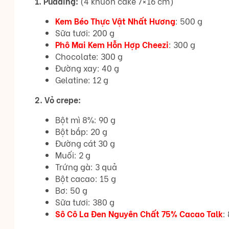
1. Pudding:
(4 khuôn cake 7×16 cm)
Kem Béo Thực Vật Nhất Hương
: 500 g
Sữa tươi: 200 g
Phô Mai Kem Hỗn Hợp Cheezi
: 300 g
Chocolate: 300 g
Đường xay: 40 g
Gelatine: 12 g
2. Vỏ crepe:
Bột mì 8%: 90 g
Bột bắp: 20 g
Đường cát 30 g
Muối: 2 g
Trứng gà: 3 quả
Bột cacao: 15 g
Bơ: 50 g
Sữa tươi: 380 g
Sô Cô La Đen Nguyên Chất 75% Cacao Talk
: