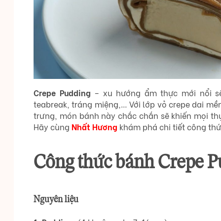
Crepe Pudding
– xu hướng ẩm thực mới nổi sẽ 
teabreak, tráng miệng,… Với lớp vỏ crepe dai m
trưng, món bánh này chắc chắn sẽ khiến mọi th
Hãy cùng
Nhất Hương
khám phá chi tiết công thứ
Công thức bánh Crepe P
Nguyên liệu