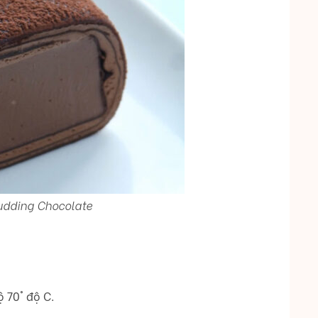
udding Chocolate
 70° độ C.