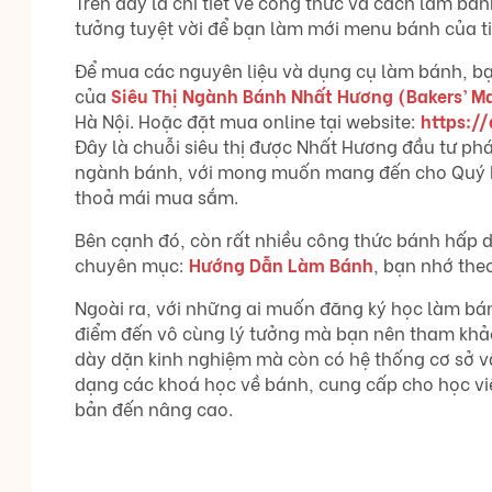
Trên đây là chi tiết về công thức và cách làm b
tưởng tuyệt vời để bạn làm mới menu bánh của ti
Để mua các nguyên liệu và dụng cụ làm bánh, bạn
của
Siêu Thị Ngành Bánh Nhất Hương (Bakers’ M
Hà Nội. Hoặc đặt mua online tại website:
https:/
Đây là chuỗi siêu thị được Nhất Hương đầu tư phá
ngành bánh, với mong muốn mang đến cho Quý k
thoả mái mua sắm.
Bên cạnh đó, còn rất nhiều công thức bánh hấp d
chuyên mục:
Hướng Dẫn Làm Bánh
, bạn nhớ the
Ngoài ra, với những ai muốn đăng ký học làm bá
điểm đến vô cùng lý tưởng mà bạn nên tham khảo
dày dặn kinh nghiệm mà còn có hệ thống cơ sở vật
dạng các khoá học về bánh, cung cấp cho học viê
bản đến nâng cao.