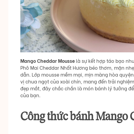
Mango Cheddar Mousse
là sự kết hợp táo bạo như
Phô Mai Cheddar Nhất Hương béo thơm, mặn nhẹ,
dẫn. Lớp mousse mềm mại, mịn màng hòa quyện c
vị chua ngọt của xoài chín, mang đến trải nghiệ
đẹp mắt, đây chắc chắn là món bánh lý tưởng để
của bạn.
Công thức bánh Mango 