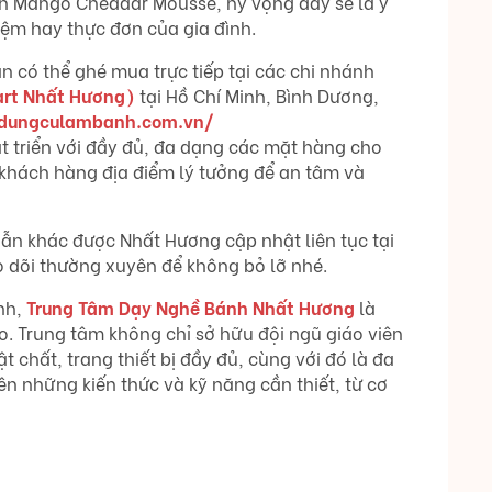
ánh Mango Cheddar Mousse, hy vọng đây sẽ là ý
ệm hay thực đơn của gia đình.
 có thể ghé mua trực tiếp tại các chi nhánh
art Nhất Hương)
tại Hồ Chí Minh, Bình Dương,
/dungculambanh.com.vn/
t triển với đầy đủ, đa dạng các mặt hàng cho
hách hàng địa điểm lý tưởng để an tâm và
ẫn khác được Nhất Hương cập nhật liên tục tại
o dõi thường xuyên để không bỏ lỡ nhé.
nh,
Trung Tâm Dạy Nghề Bánh Nhất Hương
là
. Trung tâm không chỉ sở hữu đội ngũ giáo viên
 chất, trang thiết bị đầy đủ, cùng với đó là đa
n những kiến thức và kỹ năng cần thiết, từ cơ