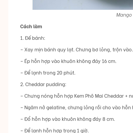
Mango 
Cách làm
1. Đế bánh:
– Xay mịn bánh quy lạt. Chưng bơ lỏng, trộn vào.
– Ép hỗn hợp vào khuôn không đáy 16 cm.
– Để lạnh trong 20 phút.
2. Cheddar pudding:
– Chưng nóng hỗn hợp Kem Phô Mai Cheddar + nư
– Ngâm nở gelatine, chưng lỏng rồi cho vào hỗn
– Đổ hỗn hợp vào khuôn không đáy 8 cm.
– Để lạnh hỗn hợp trong 1 giờ.