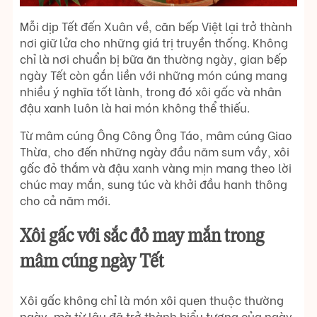
Mỗi dịp Tết đến Xuân về, căn bếp Việt lại trở thành
nơi giữ lửa cho những giá trị truyền thống. Không
chỉ là nơi chuẩn bị bữa ăn thường ngày, gian bếp
ngày Tết còn gắn liền với những món cúng mang
nhiều ý nghĩa tốt lành, trong đó xôi gấc và nhân
đậu xanh luôn là hai món không thể thiếu.
Từ mâm cúng Ông Công Ông Táo, mâm cúng Giao
Thừa, cho đến những ngày đầu năm sum vầy, xôi
gấc đỏ thắm và đậu xanh vàng mịn mang theo lời
chúc may mắn, sung túc và khởi đầu hanh thông
cho cả năm mới.
Xôi gấc với sắc đỏ may mắn trong
mâm cúng ngày Tết
Xôi gấc không chỉ là món xôi quen thuộc thường
ngày, mà từ lâu đã trở thành biểu tượng của ngày