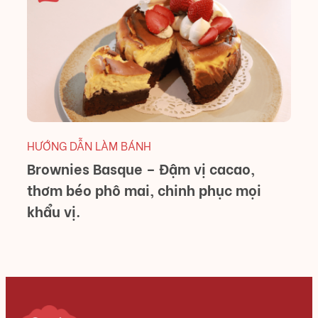
H
D
M
HƯỚNG DẪN LÀM BÁNH
Brownies Basque – Đậm vị cacao,
thơm béo phô mai, chinh phục mọi
khẩu vị.