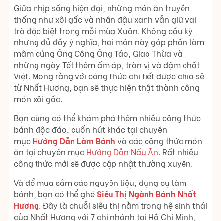
Giữa nhịp sống hiện đại, những món ăn truyền
thống như xôi gấc và nhân đậu xanh vẫn giữ vai
trò đặc biệt trong mỗi mùa Xuân. Không cầu kỳ
nhưng đủ đầy ý nghĩa, hai món này góp phần làm
mâm cúng Ông Công Ông Táo, Giao Thừa và
những ngày Tết thêm ấm áp, tròn vị và đậm chất
Việt. Mong rằng với công thức chi tiết được chia sẻ
từ Nhất Hương, bạn sẽ thực hiện thật thành công
món xôi gấc.
Bạn cũng có thể khám phá thêm nhiều công thức
bánh độc đáo, cuốn hút khác tại chuyên
mục
Hướng Dẫn Làm Bánh
và các công thức món
ăn tại chuyên mục
Hướng Dẫn Nấu Ăn
. Rất nhiều
công thức mới sẽ được cập nhật thường xuyên.
Và để mua sắm các nguyên liệu, dụng cụ làm
bánh, bạn có thể ghé
Siêu Thị Ngành Bánh Nhất
Hương
. Đây là chuỗi siêu thị nằm trong hệ sinh thái
của Nhất Hương với 7 chi nhánh tại Hồ Chí Minh,