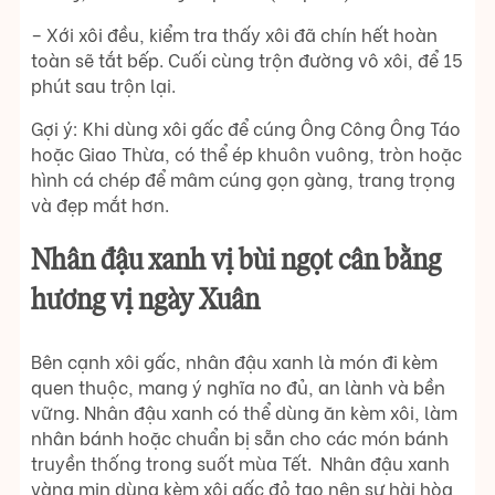
– Xới xôi đều, kiểm tra thấy xôi đã chín hết hoàn
toàn sẽ tắt bếp. Cuối cùng trộn đường vô xôi, để 15
phút sau trộn lại.
Gợi ý: Khi dùng xôi gấc để cúng Ông Công Ông Táo
hoặc Giao Thừa, có thể ép khuôn vuông, tròn hoặc
hình cá chép để mâm cúng gọn gàng, trang trọng
và đẹp mắt hơn.
Nhân đậu xanh vị bùi ngọt cân bằng
hương vị ngày Xuân
Bên cạnh xôi gấc, nhân đậu xanh là món đi kèm
quen thuộc, mang ý nghĩa no đủ, an lành và bền
vững. Nhân đậu xanh có thể dùng ăn kèm xôi, làm
nhân bánh hoặc chuẩn bị sẵn cho các món bánh
truyền thống trong suốt mùa Tết. Nhân đậu xanh
vàng mịn dùng kèm xôi gấc đỏ tạo nên sự hài hòa