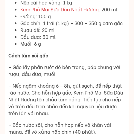
Nếp cái hoa vàng: 1 kg
Kem Phô Mai Sữa Dừa Nhất Hương
: 200 ml
Đường: 100 g
Gấc chín: 1 trái (1 kg) – 300 – 350 g cơm gấc
Rượu đế: 20 ml
Dầu dừa: 50 ml
Muối: 6 g
Cách làm xôi gấc
– Gấc lấy phần ruột đỏ bên trong, bóp chung với
rượu, dầu dừa, muối.
– Nếp ngâm khoảng 6 – 8h, gút sạch, để nếp thật
ráo nước. Cho hỗn hợp gấc, Kem Phô Mai Sữa Dừa
Nhất Hương lên chảo làm nóng. Tiếp tục cho nếp
vô trộn đều trên chảo đến khi nguyên liệu được
trộn lẫn với nhau.
– Bắc nước sôi, cho hỗn hợp nếp vô khăn vải
mùng, để vô xửng hấp chín (40 phút).