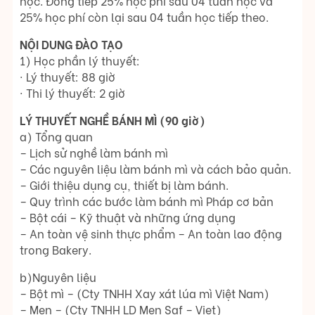
học. Đóng tiếp 25% học phí sau 04 tuần học và
25% học phí còn lại sau 04 tuần học tiếp theo.
NỘI DUNG ĐÀO TẠO
1) Học phần lý thuyết:
· Lý thuyết: 88 giờ
· Thi lý thuyết: 2 giờ
LÝ THUYẾT NGHỀ BÁNH MÌ (90 giờ)
a) Tổng quan
– Lịch sử nghề làm bánh mì
– Các nguyên liệu làm bánh mì và cách bảo quản.
– Giới thiệu dụng cụ, thiết bị làm bánh.
– Quy trình các bước làm bánh mì Pháp cơ bản
– Bột cái – Kỹ thuật và những ứng dụng
– An toàn vệ sinh thực phẩm – An toàn lao động
trong Bakery.
b)Nguyên liệu
– Bột mì – (Cty TNHH Xay xát lúa mì Việt Nam)
– Men – (Cty TNHH LD Men Saf – Viet)