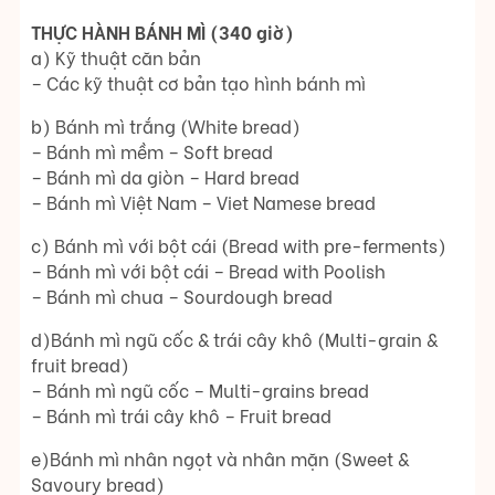
THỰC HÀNH BÁNH MÌ (340 giờ)
a) Kỹ thuật căn bản
– Các kỹ thuật cơ bản tạo hình bánh mì
b) Bánh mì trắng (White bread)
– Bánh mì mềm – Soft bread
– Bánh mì da giòn – Hard bread
– Bánh mì Việt Nam – Viet Namese bread
c) Bánh mì với bột cái (Bread with pre-ferments)
– Bánh mì với bột cái – Bread with Poolish
– Bánh mì chua – Sourdough bread
d)Bánh mì ngũ cốc & trái cây khô (Multi-grain &
fruit bread)
– Bánh mì ngũ cốc – Multi-grains bread
– Bánh mì trái cây khô – Fruit bread
e)Bánh mì nhân ngọt và nhân mặn (Sweet &
Savoury bread)