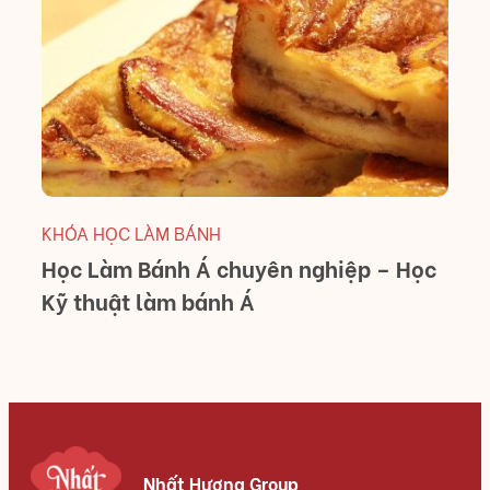
K
C
(
L
KHÓA HỌC LÀM BÁNH
Học Làm Bánh Á chuyên nghiệp – Học
Kỹ thuật làm bánh Á
Nhất Hương Group