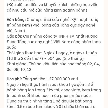
(Đặc biệt ưu tiên và khuyến khích những học viên
có nhu cầu mở cửa hàng kinh doanh bánh)
Văn bằng:
Chứng chỉ sơ cấp nghề: Kỹ thuật trang
trí bánh kem (Phôi bằng của Tổng cục dạy nghề
Việt Nam).
Cấp bởi: Chi nhánh công ty TNHH TM Nhất Hương
Được Tổng cục dạy nghề Việt Nam công nhận toàn
quốc
Thời gian thực học: 8 giờ/ 1 ngày, 6 ngày/ 1 tuần
(Từ thứ 2 đến thứ 7) – 504 giờ (2,5 tháng)
Khai giảng: Thứ hai đầu tiên của các tháng 02, 04,
06, 08, 10, 12
Học phí:
Tổng số tiền – 17.000.000 vnđ
Nguyên liệu thực hành suốt khóa học gồm: 3 ổ
bánh bông lan trong 3 kỳ thi, chocolate, kem trang
trí bánh suốt khóa học, màu phun, màu nước.
Dụng cụ thực hành tặng 1 bộ douille bắt bông
kem, 0.5kg bao tam giác và 01 chiếc khăn sạch.