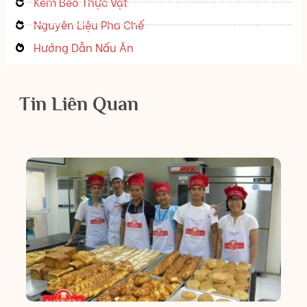
Kem Béo Thực Vật
Nguyên Liệu Pha Chế
Hướng Dẫn Nấu Ăn
Tin Liên Quan
K
H
Ky