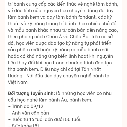
trí bánh cung cấp các kiến thức về nghề làm bánh,
về đặc tính của nguyên liệu chuyên dùng để dạy
làm bánh kem và dạy làm bánh fondant, các kỹ
thuật và kỹ năng trang trí bánh theo nhiều chủ đề
và mẫu bánh khác nhau từ căn bản đến nâng cao,
theo phong cách Châu Á và Châu Âu. Trên cơ sở
đó, học viên được đào tạo kỹ năng tự phát triển
sản phẩm mới hoặc kỹ năng ra mẫu bánh mới
hoặc có khả năng ứng biến linh hoạt khi nguyên
liệu thay đổi khi học trong chương trình đào tạo
thợ bánh kem. Điều này chỉ có tại Tân Nhất
Hương- Nơi đầu tiên dạy chuyên nghề bánh tại
Việt Nam.
Đối tượng tuyển sinh:
là những học viên có nhu
cầu học nghề làm bánh Âu, bánh kem.
– Trình độ 09/12
– Anh văn căn bản
– Tuổi: từ 16 tuổi đến dưới 55 tuổi.
– Sức khỏe tốt.