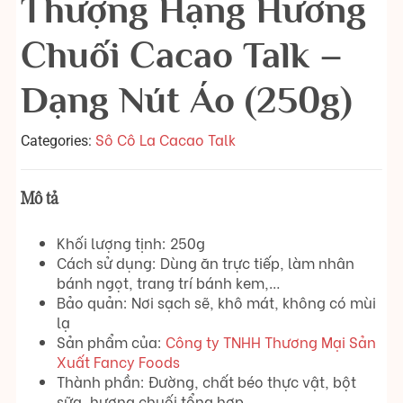
Thượng Hạng Hương
Chuối Cacao Talk –
Dạng Nút Áo (250g)
Sô Cô La Cacao Talk
Categories:
Mô tả
Khối lượng tịnh: 250g
Cách sử dụng: Dùng ăn trực tiếp, làm nhân
bánh ngọt, trang trí bánh kem,…
Bảo quản: Nơi sạch sẽ, khô mát, không có mùi
lạ
Sản phẩm của:
Công ty TNHH Thương Mại Sản
Xuất Fancy Foods
Thành phần: Đường, chất béo thực vật, bột
sữa, hương chuối tổng hợp,…