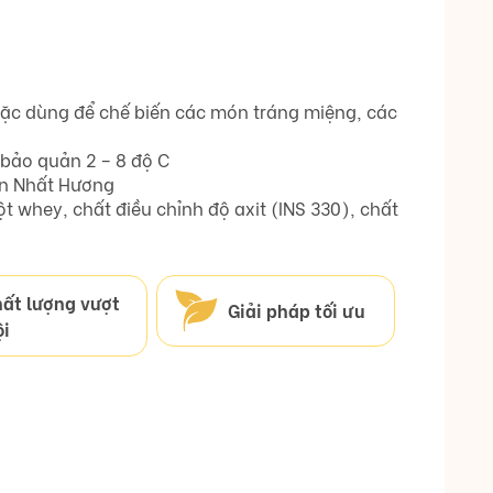
oặc dùng để chế biến các món tráng miệng, các
 bảo quản 2 – 8 độ C
n Nhất Hương
t whey, chất điều chỉnh độ axit (INS 330), chất
ất lượng vượt
Giải pháp tối ưu
ội