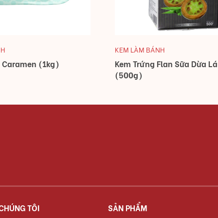
NH
KEM LÀM BÁNH
e Caramen (1kg)
Kem Trứng Flan Sữa Dừa L
(500g)
 CHÚNG TÔI
SẢN PHẨM