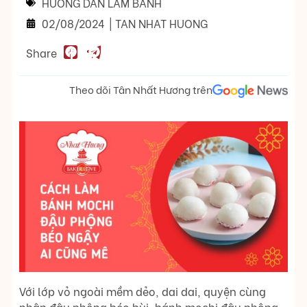
HƯỚNG DẪN LÀM BÁNH
02/08/2024
|
TAN NHAT HUONG
Share
Theo dõi Tân Nhất Hương trên
Với lớp vỏ ngoài mềm dẻo, dai dai, quyện cùng
nhân đậu phộng béo bùi, bánh mochi đậu phộng