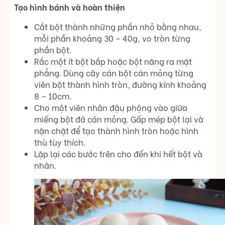
Tạo hình bánh và hoàn thiện
Cắt bột thành những phần nhỏ bằng nhau,
mỗi phần khoảng 30 – 40g, vo tròn từng
phần bột.
Rắc một ít bột bắp hoặc bột năng ra mặt
phẳng. Dùng cây cán bột cán mỏng từng
viên bột thành hình tròn, đường kính khoảng
8 – 10cm.
Cho một viên nhân đậu phộng vào giữa
miếng bột đã cán mỏng. Gấp mép bột lại và
nặn chặt để tạo thành hình tròn hoặc hình
thù tùy thích.
Lặp lại các bước trên cho đến khi hết bột và
nhân.