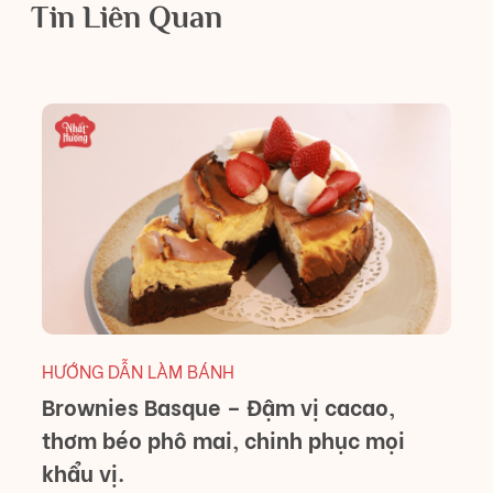
Tin Liên Quan
H
D
M
HƯỚNG DẪN LÀM BÁNH
Brownies Basque – Đậm vị cacao,
thơm béo phô mai, chinh phục mọi
khẩu vị.