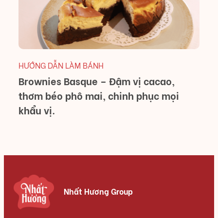
M
HƯỚNG DẪN LÀM BÁNH
Brownies Basque – Đậm vị cacao,
thơm béo phô mai, chinh phục mọi
khẩu vị.
Nhất Hương Group