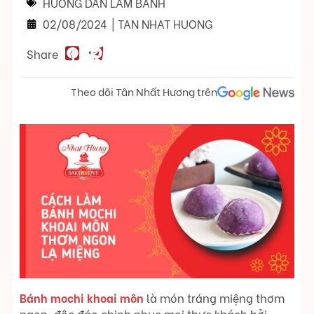
HƯỚNG DẪN LÀM BÁNH
02/08/2024
|
TAN NHAT HUONG
Share
Theo dõi Tân Nhất Hương trên
Bánh mochi khoai môn
là món tráng miệng thơm
ngon, độc đáo chinh phục mọi thực khách bởi