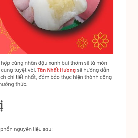
t hợp cùng nhân đậu xanh bùi thơm sẽ là món
 cùng tuyệt vời.
Tân Nhất Hương
sẽ hướng dẫn
h chi tiết nhất, đảm bảo thực hiện thành công
thưởng thức.
ị
phần nguyên liệu sau: