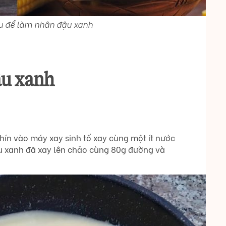
ệu để làm nhân đậu xanh
ậu xanh
ín vào máy xay sinh tố xay cùng một ít nước
u xanh đã xay lên chảo cùng 80g đường và