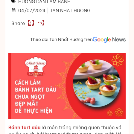
HƯỚNG DẪN LÀM BÁNH
04/07/2024
|
TAN NHAT HUONG
Share
Theo dõi Tân Nhất Hương trên
Bánh tart dâu
là món tráng miệng quen thuộc với
nhiều người bởi hương vị thơm ngon, đẹp mắt. Vỏ