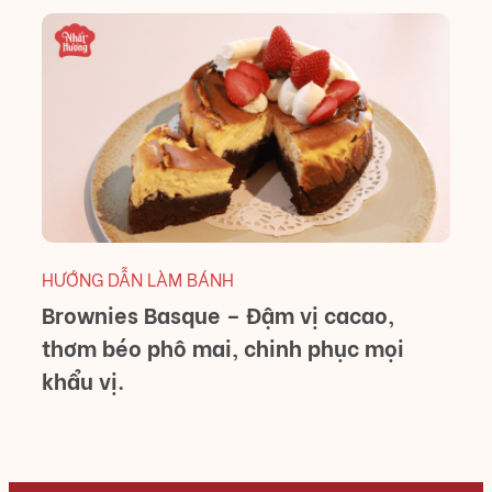
H
D
M
HƯỚNG DẪN LÀM BÁNH
Brownies Basque – Đậm vị cacao,
thơm béo phô mai, chinh phục mọi
khẩu vị.