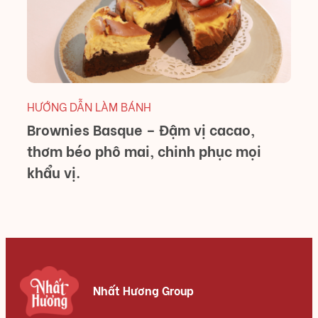
M
HƯỚNG DẪN LÀM BÁNH
Brownies Basque – Đậm vị cacao,
thơm béo phô mai, chinh phục mọi
khẩu vị.
Nhất Hương Group