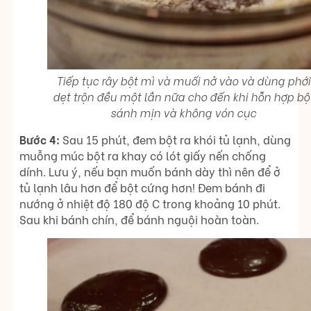
Tiếp tục rây bột mì và muối nở vào và dùng phới
dẹt trộn đều một lần nữa cho đến khi hỗn hợp bộ
sánh mịn và không vón cục
Bước 4:
Sau 15 phút, đem bột ra khói tủ lạnh, dùng
muỗng múc bột ra khay có lót giấy nến chống
dính. Lưu ý, nếu bạn muốn bánh dày thì nên để ở
tủ lạnh lâu hơn để bột cứng hơn! Đem bánh đi
nướng ở nhiệt độ 180 độ C trong khoảng 10 phút.
Sau khi bánh chín, để bánh nguội hoàn toàn.