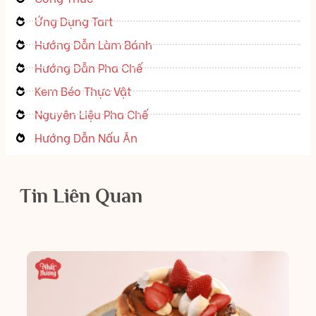
Ứng Dụng Tart
Hướng Dẫn Làm Bánh
Hướng Dẫn Pha Chế
Kem Béo Thực Vật
Nguyên Liệu Pha Chế
Hướng Dẫn Nấu Ăn
Tin Liên Quan
H
D