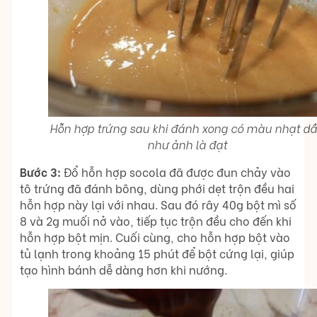
Hỗn hợp trứng sau khi đánh xong có màu nhạt d
như ảnh là đạt
Bước 3:
Đổ hỗn hợp socola đã được đun chảy vào
tô trứng đã đánh bông, dùng phới dẹt trộn đều hai
hỗn hợp này lại với nhau. Sau đó rây 40g bột mì số
8 và 2g muối nở vào, tiếp tục trộn đều cho đến khi
hỗn hợp bột mịn. Cuối cùng, cho hỗn hợp bột vào
tủ lạnh trong khoảng 15 phút để bột cứng lại, giúp
tạo hình bánh dễ dàng hơn khi nướng.