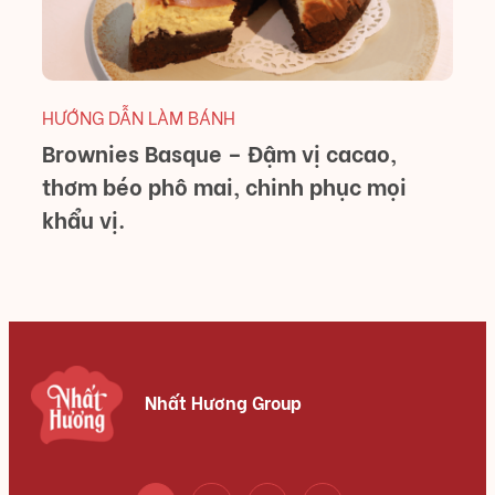
HƯỚNG DẪN LÀM BÁNH
Brownies Basque – Đậm vị cacao,
thơm béo phô mai, chinh phục mọi
khẩu vị.
Nhất Hương Group