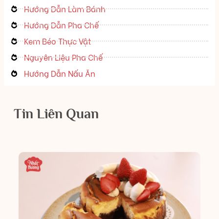
Hướng Dẫn Làm Bánh
Hướng Dẫn Pha Chế
Kem Béo Thực Vật
Nguyên Liệu Pha Chế
Hướng Dẫn Nấu Ăn
Tin Liên Quan
H
D
M