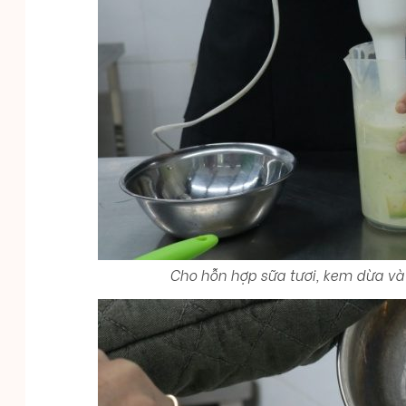
Cho hỗn hợp sữa tươi, kem dừa và