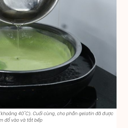
(khoảng 40°C). Cuối cùng, cho phần gelatin đã được
đổ vào và tắt bếp