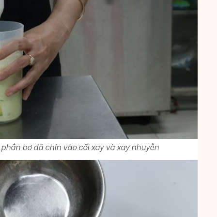
 phần bơ đã chín vào cối xay và xay nhuyễn