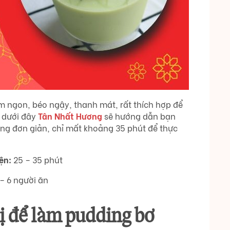
 ngon, béo ngậy, thanh mát, rất thích hợp để
t dưới đây
Tân Nhất Hương
sẽ hướng dẫn bạn
ng đơn giản, chỉ mất khoảng 35 phút để thực
ện:
25 – 35 phút
– 6 người ăn
ị để làm pudding bơ