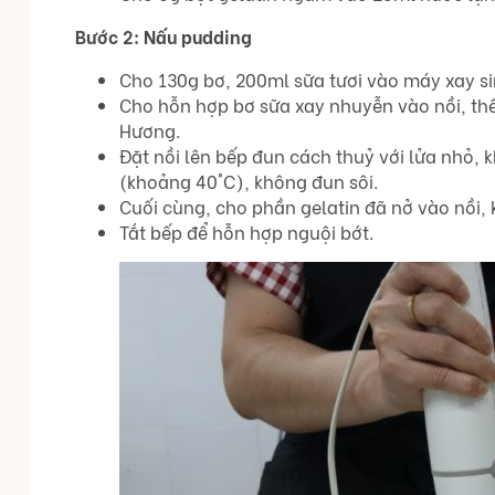
Bước 2: Nấu pudding
Cho 130g bơ, 200ml sữa tươi vào máy xay si
Cho hỗn hợp bơ sữa xay nhuyễn vào nồi, t
Hương.
Đặt nồi lên bếp đun cách thuỷ với lửa nhỏ,
(khoảng 40°C), không đun sôi.
Cuối cùng, cho phần gelatin đã nở vào nồi, 
Tắt bếp để hỗn hợp nguội bớt.