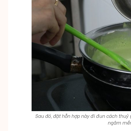
Sau đó, đặt hỗn hợp này đi đun cách thuỷ 
ngâm mềm 