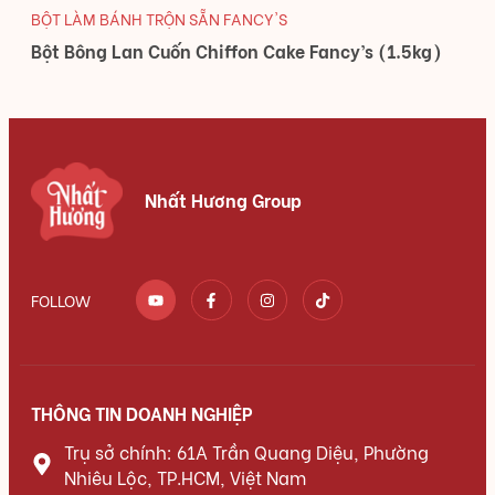
BỘT LÀM BÁNH TRỘN SẴN FANCY'S
Bột Bông Lan Cuốn Chiffon Cake Fancy’s (1.5kg)
Nhất Hương Group
FOLLOW
THÔNG TIN DOANH NGHIỆP
Trụ sở chính: 61A Trần Quang Diệu, Phường
Nhiêu Lộc, TP.HCM, Việt Nam