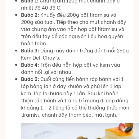
Bước 1:
Chưng ấm 120g mứt chanh dây ở
nhiệt độ 40 độ C.
Bước 2:
Khuấy đều 200g bột tiramisu với
200g sữa tươi. Tiếp theo cho mứt chanh dây
vừa chưng ấm vào hỗn hợp bột tiramisu và
trộn đều tay để các nguyên liệu hòa quyện
hoàn toàn.
Bước 3:
Dùng máy đánh trứng đánh nổi 250g
Kem Deli Choy’s.
Bước 4:
Trộn đều hỗn hợp bột và kem vừa
đánh nổi lại với nhau.
Bước 5:
Cuối cùng tiến hành ráp bánh với 1
lớp bông lan ở đáy khuôn và phủ lên 1 lớp
kem, lặp lại bước này 1 lần. Sau khi hoàn
thiện ráp bánh và trang trí mang đi cấp đông
khoảng 1 – 2 tiếng là có thể thưởng thức món
tiramisu chanh dây thơm béo, mát lạnh.