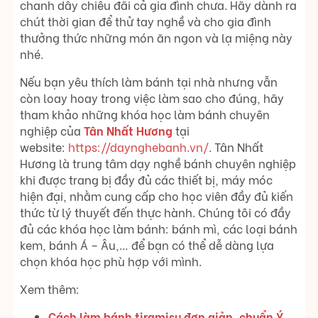
chanh dây chiêu đãi cả gia đình chưa. Hãy dành ra
chút thời gian để thử tay nghề và cho gia đình
thưởng thức những món ăn ngon và lạ miệng này
nhé.
Nếu bạn yêu thích làm bánh tại nhà nhưng vẫn
còn loay hoay trong việc làm sao cho đúng, hãy
tham khảo những khóa học làm bánh chuyên
nghiệp của
Tân Nhất Hương
tại
website:
https://daynghebanh.vn/
. Tân Nhất
Hương là trung tâm dạy nghề bánh chuyên nghiệp
khi được trang bị đầy đủ các thiết bị, máy móc
hiện đại, nhằm cung cấp cho học viên đầy đủ kiến
thức từ lý thuyết đến thực hành. Chúng tôi có đầy
đủ các khóa học làm bánh: bánh mì, các loại bánh
kem, bánh Á – Âu,… để bạn có thể dễ dàng lựa
chọn khóa học phù hợp với mình.
Xem thêm:
Cách làm bánh tiramisu đơn giản, chuẩn Ý