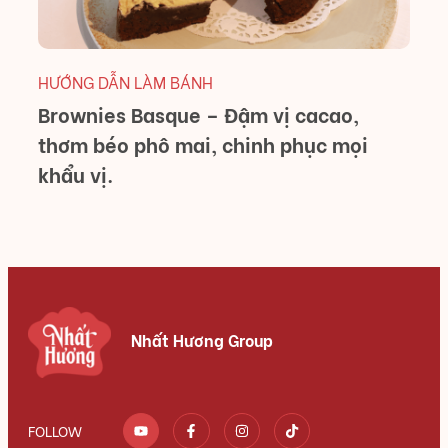
HƯỚNG DẪN LÀM BÁNH
Brownies Basque – Đậm vị cacao,
thơm béo phô mai, chinh phục mọi
khẩu vị.
Nhất Hương Group
FOLLOW