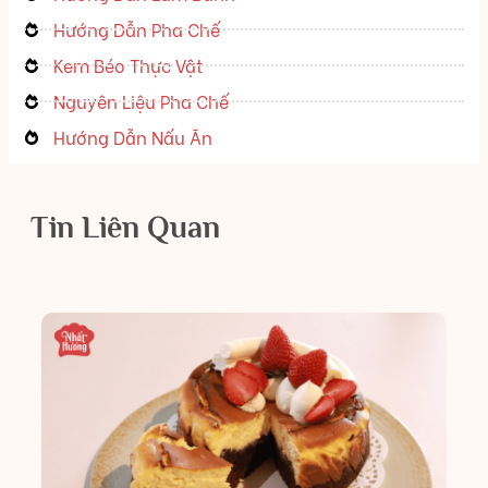
Hướng Dẫn Pha Chế
Kem Béo Thực Vật
Nguyên Liệu Pha Chế
Hướng Dẫn Nấu Ăn
Tin Liên Quan
H
D
M